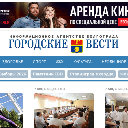
ЗДОРОВЬЕ
СПОРТ
ЖКХ
КУЛЬТУРА
НЕОБЫЧНОЕ
Выборы 2026
Памятник СВО
Сталинград в сердце
Фин
онструкция ЦПКиО
80-летие Победы
Парк Героев-летчи
7 Авг
,
ОБЩЕСТВО
7 Авг
,
ОБЩЕ