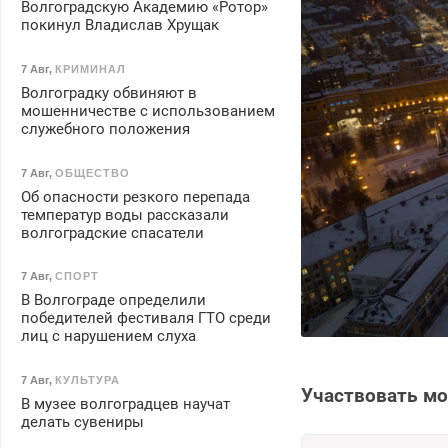
Волгоградскую Академию «Ротор»
покинул Владислав Хрущак
7 Авг
,
КРИМИНАЛ
Волгоградку обвиняют в
мошенничестве с использованием
служебного положения
7 Авг
,
ОБЩЕСТВО
Об опасности резкого перепада
температур воды рассказали
волгоградские спасатели
7 Авг
,
СПОРТ
В Волгограде определили
победителей фестиваля ГТО среди
лиц с нарушением слуха
7 Авг
,
КУЛЬТУРА
Участвовать мо
В музее волгоградцев научат
делать сувениры