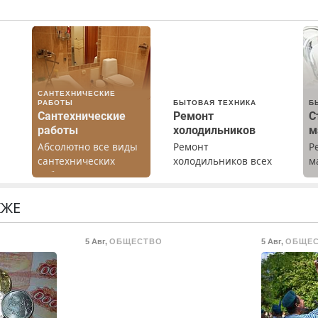
САНТЕХНИЧЕСКИЕ
РАБОТЫ
БЫТОВАЯ ТЕХНИКА
Б
Сантехнические
Ремонт
С
работы
холодильников
м
Абсолютно все виды
Ремонт
Р
сантехнических
холодильников всех
м
работ. Быстро.
марок на дому с
В
Качественно.
гарантией. Замена
б
Недорого.
резины. Качественно.
П
КЖЕ
Недорого. Без
с
о
выходных. Все
5 Авг
,
ОБЩЕСТВО
5 Авг
,
ОБЩЕ
ты
районы. Скидка.
Вызов бесплатный.
о