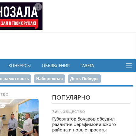
КОНКУРСЫ
ОБЪЯВЛЕНИЯ
ГАЗЕТА
грамотность
Набережная
День Победы
ков
СТВО
ПОПУЛЯРНО
7 Авг
,
ОБЩЕСТВО
Губернатор Бочаров обсудил
развитие Серафимовичского
района и новые проекты