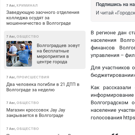
Подпишись на н
7 Авг
,
КРИМИНАЛ
Заведующую заочного отделения
И читай «Городск
колледжа осудят за
мошенничество в Волгограде
В регионе дан с
7 Авг
,
ОБЩЕСТВО
населения Волг
Волгоградцев зовут
финансов Волго
на бесплатные
управления – фил
мероприятия в
центре города
Для участников 
бюджетировании»
7 Авг
,
ПРОИСШЕСТВИЯ
Два человека погибли в 21 ДТП в
Как рассказали
Волгограде за неделю
информирование
Волгоградском о
7 Авг
,
ОБЩЕСТВО
население участв
Магазин кроссовок Jay Jay
закрывается в Волгограде
голосования
http
7 Авг
,
ОБЩЕСТВО