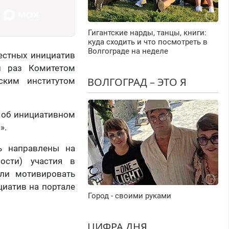
Гигантские нарды, танцы, книги:
куда сходить и что посмотреть в
Волгограде на неделе
естных инициатив
й раз Комитетом
ВОЛГОГРАД – ЭТО Я
ским институтом
 об инициативном
».
ь направлены на
ости) участия в
или мотивировать
циатив на портале
Город - своими руками
ЦИФРА ДНЯ