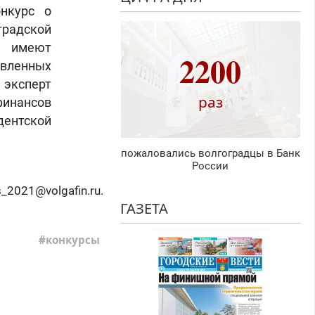
нкурс о
градской
а имеют
2200
вленных
 эксперт
раз
финансов
дентской
пожаловались волгоградцы в Банк
России
s_2021@volgafin.ru
.
ГАЗЕТА
конкурсы