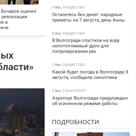
7 Авг
,
ОБЩЕСТВО
 Бочаров оценил
Останетесь без денег: народные
ы реализации
приметы на 7 августа, день Анны
ов в
виче
5 Авг
,
ОБЩЕСТВО
В Волгограде спустили на воду
непотопляемый дрон для
патрулирования рек
ных
бласти»
7 Авг
,
ОБЩЕСТВО
Какой будет погода в Волгограде 8
августа, сообщили синоптики
7 Авг
,
ТРАНСПОРТ
Аэропорт Волгограда предупредил
об усиленном режиме работы
ПОДРОБНОСТИ