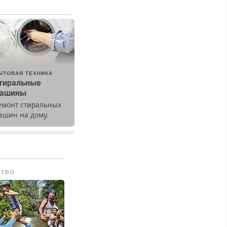
ЫТОВАЯ ТЕХНИКА
тиральные
ашины
емонт стиральных
ашин на дому.
ыезд и диагностика
есплатно.
редусмотрены
кидки.
СТВО