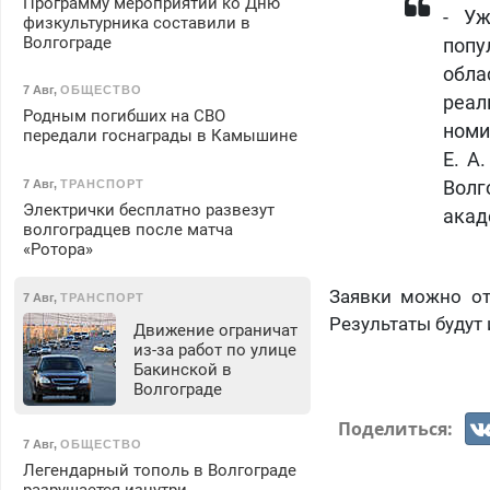
Программу мероприятий ко Дню
- Уж
физкультурника составили в
Волгограде
попу
обла
7 Авг
,
ОБЩЕСТВО
реа
Родным погибших на СВО
номи
передали госнаграды в Камышине
Е. А
7 Авг
,
ТРАНСПОРТ
Волг
Электрички бесплатно развезут
акад
волгоградцев после матча
«Ротора»
Заявки можно от
7 Авг
,
ТРАНСПОРТ
Результаты будут 
Движение ограничат
из-за работ по улице
Бакинской в
Волгограде
Поделиться:
7 Авг
,
ОБЩЕСТВО
Легендарный тополь в Волгограде