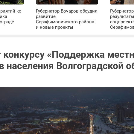
риятий ко
Губернатор Бочаров обсудил
Губернатор
ика
развитие
результат
ограде
Серафимовичского района
соцпроект
и новые проекты
Серафимо
т конкурсу «Поддержка мест
в населения Волгоградской о