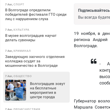
7 Авг
,
СПОРТ
В Волгограде определили
Подписывайтесь 
победителей фестиваля ГТО среди
Вы всегда будете
лиц с нарушением слуха
7 Авг
,
КУЛЬТУРА
19 ноября, в де
В музее волгоградцев научат
региона Андрей
делать сувениры
Волгограде.
7 Авг
,
КРИМИНАЛ
Заведующую заочного отделения
колледжа осудят за
- А
мошенничество в Волгограде
конт
высо
7 Авг
,
ОБЩЕСТВО
сооб
Волгоградцев зовут
на бесплатные
мероприятия в
центре города
Губернатор возл
Маршала Советск
7 Авг
,
ПРОИСШЕСТВИЯ