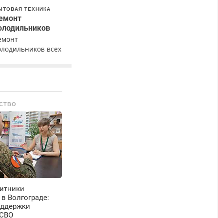
ЫТОВАЯ ТЕХНИКА
емонт
олодильников
емонт
олодильников всех
арок на дому с
арантией. Замена
езины. Качественно.
едорого. Без
ыходных. Все
СТВО
айоны. Скидка.
ызов бесплатный.
итники
 в Волгограде:
оддержки
 СВО