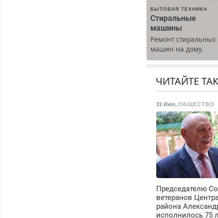
БЫТОВАЯ ТЕХНИКА
Стиральные
машины
Ремонт стиральных
машин на дому.
Выезд и диагностик
бесплатно.
Предусмотрены
ЧИТАЙТЕ ТА
скидки.
31 Июл
,
ОБЩЕСТВО
Председателю Со
ветеранов Центр
района Александ
исполнилось 75 