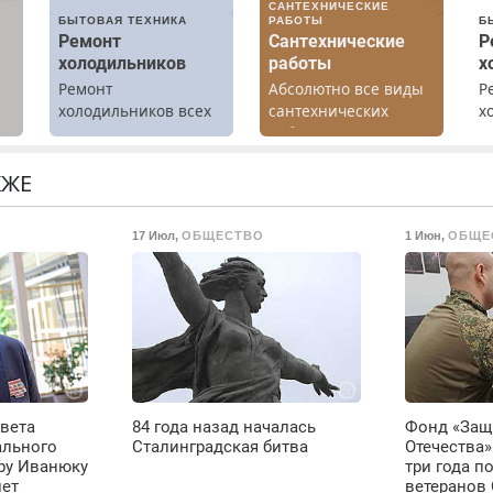
САНТЕХНИЧЕСКИЕ
БЫТОВАЯ ТЕХНИКА
РАБОТЫ
Б
Ремонт
Сантехнические
Р
холодильников
работы
х
Ремонт
Абсолютно все виды
Р
холодильников всех
сантехнических
х
а
марок на дому.
работ. Быстро.
м
Качественно.
г
Недорого.
р
КЖЕ
Н
в
17 Июл
,
ОБЩЕСТВО
1 Июн
,
ОБЩЕ
р
В
вета
84 года назад началась
Фонд «Защ
ального
Сталинградская битва
Отечества»
ру Иванюку
три года п
лет
ветеранов