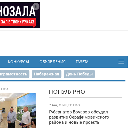
КОНКУРСЫ
ОБЪЯВЛЕНИЯ
ГАЗЕТА
грамотность
Набережная
День Победы
ков
СТВО
ПОПУЛЯРНО
7 Авг
,
ОБЩЕСТВО
Губернатор Бочаров обсудил
развитие Серафимовичского
района и новые проекты