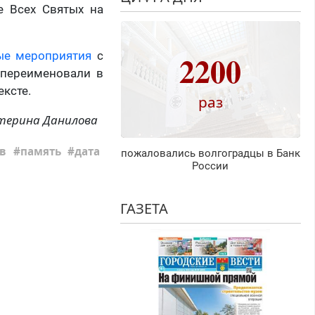
е Всех Святых на
2200
ые мероприятия
с
 переименовали в
ексте.
раз
терина Данилова
в
память
дата
пожаловались волгоградцы в Банк
России
ГАЗЕТА