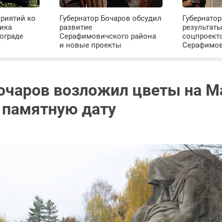
риятий ко
Губернатор Бочаров обсудил
Губернатор
ика
развитие
результат
ограде
Серафимовичского района
соцпроект
и новые проекты
Серафимо
очаров возложил цветы на 
в памятную дату