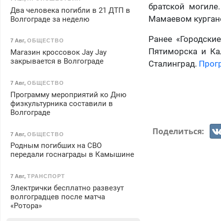
братской могиле
Два человека погибли в 21 ДТП в
Мамаевом курган
Волгограде за неделю
Ранее «Городские
7 Авг
,
ОБЩЕСТВО
Пятиморска и Ка
Магазин кроссовок Jay Jay
закрывается в Волгограде
Сталинград.
Прог
7 Авг
,
ОБЩЕСТВО
Программу мероприятий ко Дню
физкультурника составили в
Волгограде
Поделиться:
7 Авг
,
ОБЩЕСТВО
Родным погибших на СВО
передали госнаграды в Камышине
7 Авг
,
ТРАНСПОРТ
Электрички бесплатно развезут
волгоградцев после матча
«Ротора»