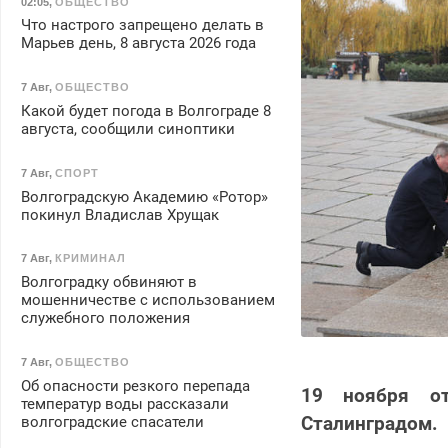
02:05
,
ОБЩЕСТВО
Что настрого запрещено делать в
Марьев день, 8 августа 2026 года
7 Авг
,
ОБЩЕСТВО
Какой будет погода в Волгограде 8
августа, сообщили синоптики
7 Авг
,
СПОРТ
Волгоградскую Академию «Ротор»
покинул Владислав Хрущак
7 Авг
,
КРИМИНАЛ
Волгоградку обвиняют в
мошенничестве с использованием
служебного положения
7 Авг
,
ОБЩЕСТВО
Об опасности резкого перепада
19 ноября от
температур воды рассказали
Сталинградом.
волгоградские спасатели