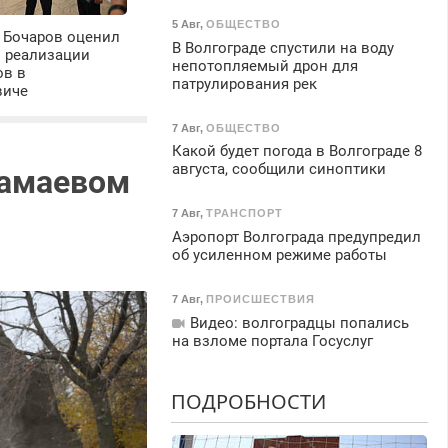
5 Авг
,
ОБЩЕСТВО
 Бочаров оценил
В Волгограде спустили на воду
ы реализации
непотопляемый дрон для
ов в
патрулирования рек
виче
7 Авг
,
ОБЩЕСТВО
Какой будет погода в Волгограде 8
августа, сообщили синоптики
Мамаевом
7 Авг
,
ТРАНСПОРТ
Аэропорт Волгограда предупредил
об усиленном режиме работы
7 Авг
,
ПРОИСШЕСТВИЯ
Видео: волгоградцы попались
на взломе портала Госуслуг
ПОДРОБНОСТИ