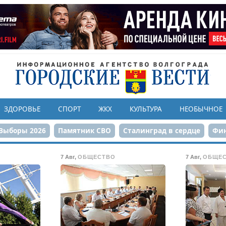
ЗДОРОВЬЕ
СПОРТ
ЖКХ
КУЛЬТУРА
НЕОБЫЧНОЕ
Выборы 2026
Памятник СВО
Сталинград в сердце
Фин
онструкция ЦПКиО
80-летие Победы
Парк Героев-летчи
7 Авг
,
ОБЩЕСТВО
7 Авг
,
ОБЩЕ