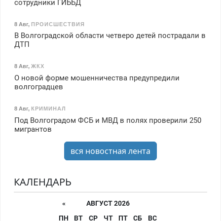
сотрудники ГИББД
8 Авг
,
ПРОИСШЕСТВИЯ
В Волгоградской области четверо детей пострадали в
ДТП
8 Авг
,
ЖКХ
О новой форме мошенничества предупредили
волгоградцев
8 Авг
,
КРИМИНАЛ
Под Волгоградом ФСБ и МВД в полях проверили 250
мигрантов
вся новостная лента
КАЛЕНДАРЬ
«
АВГУСТ 2026
ПН
ВТ
СР
ЧТ
ПТ
СБ
ВС