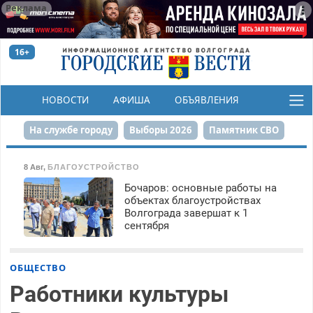
Реклама
16+
НОВОСТИ
АФИША
ОБЪЯВЛЕНИЯ
КОНКУРСЫ
На службе городу
Выборы 2026
Памятник СВО
Сталинград в сердце
Финграмотность
8 Авг
,
БЛАГОУСТРОЙСТВО
Бочаров: основные работы на
Набережная
День Победы
Реконструкция ЦПКиО
объектах благоустройствах
Волгограда завершат к 1
80-летие Победы
Парк Героев-летчиков
сентября
ОБЩЕСТВО
Работники культуры