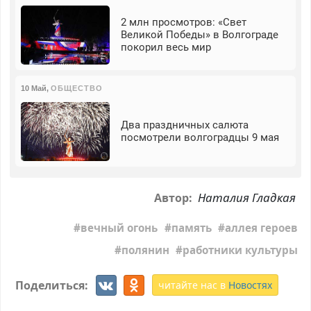
2 млн просмотров: «Свет
Великой Победы» в Волгограде
покорил весь мир
10 Май
,
ОБЩЕСТВО
Два праздничных салюта
посмотрели волгоградцы 9 мая
Наталия Гладкая
Автор:
вечный огонь
память
аллея героев
полянин
работники культуры
Поделиться:
читайте нас в
Новостях