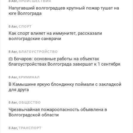
8 Авг
,
ПРОИСШЕСТВИЯ
Напугавший волгоградцев крупный пожар тушат на
юге Волгограда
8 Авг
,
СПОРТ
Как спорт влияет на иммунитет, рассказали
волгоградские санврачи
8 Авг
,
БЛАГОУСТРОЙСТВО
Бочаров: основные работы на объектах
благоустройствах Волгограда завершат к 1 сентября
8 Авг
,
КРИМИНАЛ
В Камышине яркую блондинку поймали с закладкой
для друга
8 Авг
,
ОБЩЕСТВО
Чрезвычайная пожароопасность объявлена в
Волгоградской области
8 Авг
,
ТРАНСПОРТ