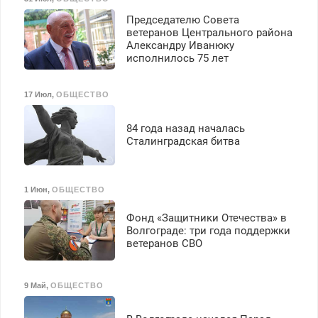
40%. Мастер со стажем.
Председателю Совета
ветеранов Центрального района
Александру Иванюку
исполнилось 75 лет
17 Июл
,
ОБЩЕСТВО
84 года назад началась
Сталинградская битва
1 Июн
,
ОБЩЕСТВО
Фонд «Защитники Отечества» в
Волгограде: три года поддержки
ветеранов СВО
9 Май
,
ОБЩЕСТВО