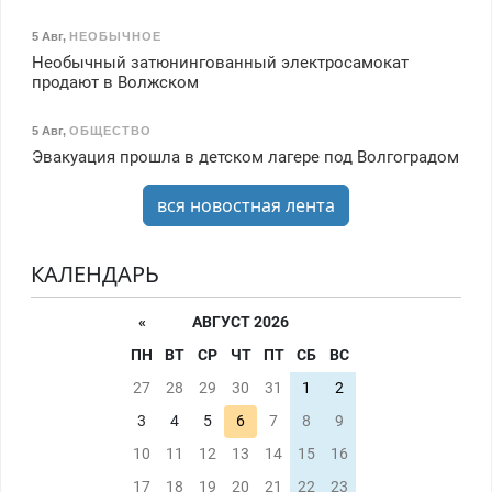
5 Авг
,
НЕОБЫЧНОЕ
Необычный затюнингованный электросамокат
продают в Волжском
5 Авг
,
ОБЩЕСТВО
Эвакуация прошла в детском лагере под Волгоградом
вся новостная лента
КАЛЕНДАРЬ
«
АВГУСТ 2026
ПН
ВТ
СР
ЧТ
ПТ
СБ
ВС
27
28
29
30
31
1
2
3
4
5
6
7
8
9
10
11
12
13
14
15
16
17
18
19
20
21
22
23