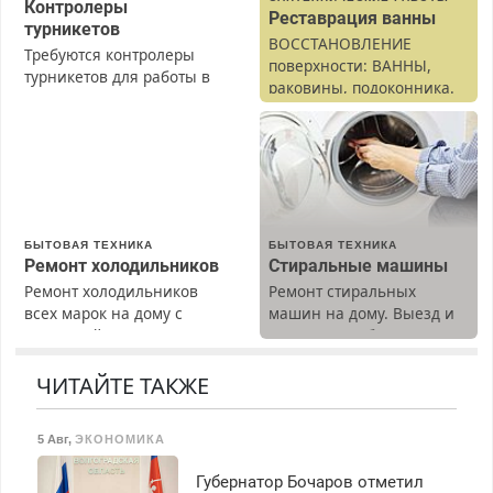
Контролеры
Реставрация ванны
турникетов
ВОССТАНОВЛЕНИЕ
Требуются контролеры
поверхности: ВАННЫ,
турникетов для работы в
раковины, подоконника.
Москве и Подмосковье
От скола до полной
(мужчины, женщины).
реставрации. 100%
Прием по ТК РФ. График
результат.
работы любой.
Бесплатное проживание.
З/п – до 96000 рублей до
вычета налогов.
БЫТОВАЯ ТЕХНИКА
БЫТОВАЯ ТЕХНИКА
Ежемесячно
Ремонт холодильников
Стиральные машины
выплачивается денежная
Ремонт холодильников
Ремонт стиральных
премия. Возможно
всех марок на дому с
машин на дому. Выезд и
бесплатное обучение,
гарантией. Замена
диагностика бесплатно.
получение документов,
резины. Качественно.
Предусмотрены скидки.
работа инспектором по
Недорого. Без выходных.
ЧИТАЙТЕ ТАКЖЕ
транспортной
Все районы. Скидка.
безопасности с з/п до
Вызов бесплатный.
125000 руб.
5 Авг
,
ЭКОНОМИКА
Губернатор Бочаров отметил