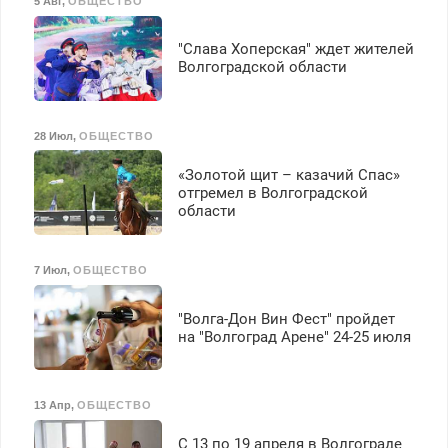
5 Авг
,
ОБЩЕСТВО
"Слава Хоперская" ждет жителей
Волгоградской области
28 Июл
,
ОБЩЕСТВО
«Золотой щит – казачий Спас»
отгремел в Волгоградской
области
7 Июл
,
ОБЩЕСТВО
"Волга-Дон Вин Фест" пройдет
на "Волгоград Арене" 24-25 июля
13 Апр
,
ОБЩЕСТВО
С 13 по 19 апреля в Волгограде