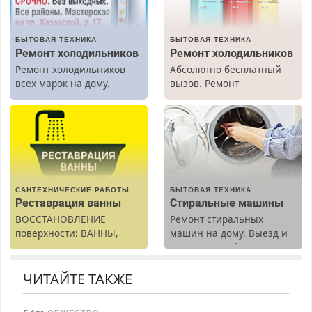
БЫТОВАЯ ТЕХНИКА
БЫТОВАЯ ТЕХНИКА
Ремонт холодильников
Ремонт холодильников
Ремонт холодильников
Абсолютно бесплатный
всех марок на дому.
вызов. Ремонт
холодильников всех
марок на дому, с
гарантией. Все р-ны.
Срочно. Без выходных.
Пенсионерам – скидки до
40%. Мастер со стажем.
САНТЕХНИЧЕСКИЕ РАБОТЫ
БЫТОВАЯ ТЕХНИКА
Реставрация ванны
Стиральные машины
ВОССТАНОВЛЕНИЕ
Ремонт стиральных
поверхности: ВАННЫ,
машин на дому. Выезд и
раковины, подоконника.
диагностика бесплатно.
От скола до полной
Предусмотрены скидки.
реставрации. 100%
ЧИТАЙТЕ ТАКЖЕ
результат.