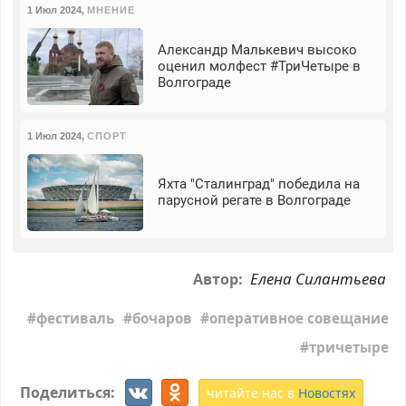
1 Июл 2024
,
МНЕНИЕ
Александр Малькевич высоко
оценил молфест #ТриЧетыре в
Волгограде
1 Июл 2024
,
СПОРТ
Яхта "Сталинград" победила на
парусной регате в Волгограде
Елена Силантьева
Автор:
фестиваль
бочаров
оперативное совещание
тричетыре
Поделиться:
читайте нас в
Новостях