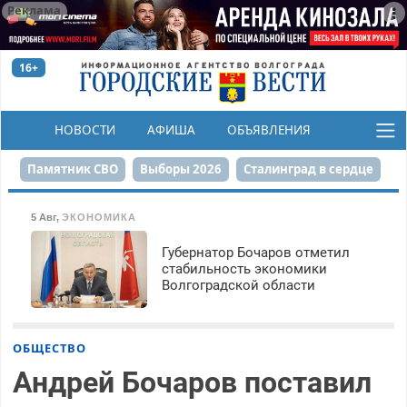
Реклама
16+
НОВОСТИ
АФИША
ОБЪЯВЛЕНИЯ
КОНКУРСЫ
Памятник СВО
Выборы 2026
Сталинград в сердце
Финграмотность
Набережная
День Победы
5 Авг
,
ЭКОНОМИКА
Реконструкция ЦПКиО
На службе городу
Губернатор Бочаров отметил
стабильность экономики
Волгоградской области
80-летие Победы
Парк Героев-летчиков
ОБЩЕСТВО
Андрей Бочаров поставил