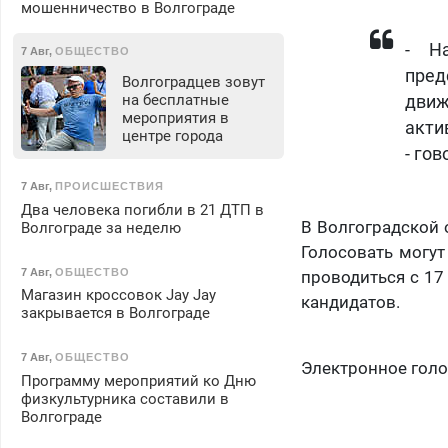
мошенничество в Волгограде
​- 
7 Авг
,
ОБЩЕСТВО
пре
Волгоградцев зовут
на бесплатные
дви
мероприятия в
акти
центре города
- го
7 Авг
,
ПРОИСШЕСТВИЯ
Два человека погибли в 21 ДТП в
В Волгоградской 
Волгограде за неделю
Голосовать могут
7 Авг
,
ОБЩЕСТВО
проводиться с 17
Магазин кроссовок Jay Jay
кандидатов.
закрывается в Волгограде
7 Авг
,
ОБЩЕСТВО
Электронное голос
Программу мероприятий ко Дню
физкультурника составили в
Волгограде