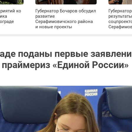
риятий ко
Губернатор Бочаров обсудил
Губернатор
ика
развитие
результат
ограде
Серафимовичского района
соцпроект
и новые проекты
Серафимо
раде поданы первые заявлени
в праймериз «Единой России»