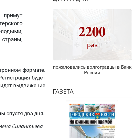
 примут
ерского
2200
лодыми,
 страны,
раз
пожаловались волгоградцы в Банк
ктронном формате.
России
Регистрация будет
я идет выдвижение
ГАЗЕТА
ы спустя два дня.
лена Силантьева