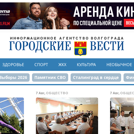
ЗДОРОВЬЕ
СПОРТ
ЖКХ
КУЛЬТУРА
НЕОБЫЧНОЕ
Выборы 2026
Памятник СВО
Сталинград в сердце
Фин
онструкция ЦПКиО
80-летие Победы
Парк Героев-летчи
7 Авг
,
ОБЩЕСТВО
7 Авг
,
ОБЩЕ