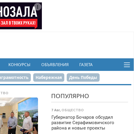
КОНКУРСЫ
ОБЪЯВЛЕНИЯ
ГАЗЕТА
грамотность
Набережная
День Победы
ков
СТВО
ПОПУЛЯРНО
7 Авг
,
ОБЩЕСТВО
Губернатор Бочаров обсудил
развитие Серафимовичского
района и новые проекты