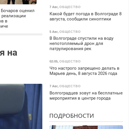
7 Авг
,
ОБЩЕСТВО
 Бочаров оценил
Какой будет погода в Волгограде 8
ы реализации
августа, сообщили синоптики
ов в
виче
5 Авг
,
ОБЩЕСТВО
В Волгограде спустили на воду
непотопляемый дрон для
патрулирования рек
я на
02:05
,
ОБЩЕСТВО
Что настрого запрещено делать в
Марьев день, 8 августа 2026 года
7 Авг
,
ОБЩЕСТВО
Волгоградцев зовут на бесплатные
мероприятия в центре города
ПОДРОБНОСТИ