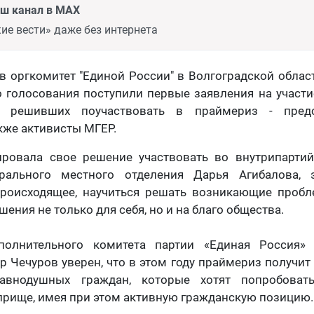
аш канал в MAX
ие вести» даже без интернета
, в оргкомитет "Единой России" в Волгоградской обла
 голосования поступили первые заявления на участ
и решивших поучаствовать в праймериз - пред
акже активисты МГЕР.
ровала свое решение участвовать во внутрипарти
трального местного отделения Дарья Агибалова, 
роисходящее, научиться решать возникающие проб
ения не только для себя, но и на благо общества.
полнительного комитета партии «Единая Россия»
р Чечуров уверен, что в этом году праймериз получит
авнодушных граждан, которые хотят попробова
рище, имея при этом активную гражданскую позицию.