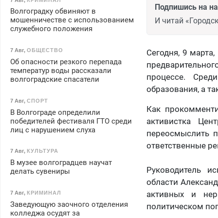
Подпишись на н
Волгоградку обвиняют в
мошенничестве с использованием
И читай «Городск
служебного положения
7 Авг
,
ОБЩЕСТВО
Сегодня, 9 марта
Об опасности резкого перепада
предварительного
температур воды рассказали
процессе. Сред
волгоградские спасатели
образования, а т
7 Авг
,
СПОРТ
Как прокомменти
В Волгограде определили
активистка Цен
победителей фестиваля ГТО среди
лиц с нарушением слуха
переосмыслить п
ответственные реш
7 Авг
,
КУЛЬТУРА
В музее волгоградцев научат
Руководитель ис
делать сувениры
области Александ
активных и нер
7 Авг
,
КРИМИНАЛ
Заведующую заочного отделения
политическом поп
колледжа осудят за