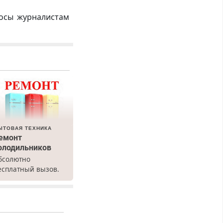
росы журналистам
ЫТОВАЯ ТЕХНИКА
емонт
олодильников
бсолютно
есплатный вызов.
емонт
олодильников всех
арок на дому, с
арантией. Все р-ны.
рочно. Без