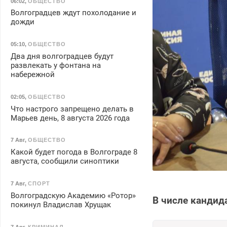
06:02
,
ОБЩЕСТВО
Волгоградцев ждут похолодание и
дожди
05:10
,
ОБЩЕСТВО
Два дня волгоградцев будут
развлекать у фонтана на
набережной
02:05
,
ОБЩЕСТВО
Что настрого запрещено делать в
Марьев день, 8 августа 2026 года
7 Авг
,
ОБЩЕСТВО
Какой будет погода в Волгограде 8
августа, сообщили синоптики
7 Авг
,
СПОРТ
Волгоградскую Академию «Ротор»
В числе кандид
покинул Владислав Хрущак
7 Авг
,
КРИМИНАЛ