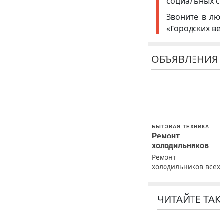
социальных с
Звоните в лю
«Городских в
ОБЪЯВЛЕНИЯ
БЫТОВАЯ ТЕХНИКА
Ремонт
холодильников
Ремонт
холодильников все
марок на дому с
гарантией. Замена
резины. Качественн
ЧИТАЙТЕ ТА
Недорого. Без
выходных. Все