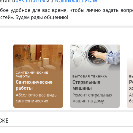
етях: в
«ВКонтакте»
и в
«Одноклассниках»
бое удобное для вас время, чтобы лично задать воп
естей». Будем рады общению!
САНТЕХНИЧЕСКИЕ
РАБОТЫ
БЫТОВАЯ ТЕХНИКА
Б
Сантехнические
Стиральные
Р
работы
машины
х
Абсолютно все виды
Ремонт стиральных
А
х
сантехнических
машин на дому.
б
работ. Быстро.
Выезд и диагностика
Р
Качественно.
бесплатно.
х
о.
Недорого.
Предусмотрены
м
КЖЕ
скидки.
г
С