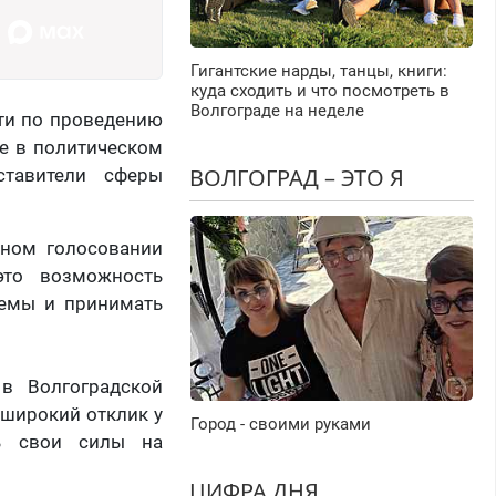
Гигантские нарды, танцы, книги:
куда сходить и что посмотреть в
Волгограде на неделе
сти по проведению
ие в политическом
ВОЛГОГРАД – ЭТО Я
ставители сферы
йном голосовании
это возможность
лемы и принимать
 в Волгоградской
 широкий отклик у
Город - своими руками
ть свои силы на
ЦИФРА ДНЯ