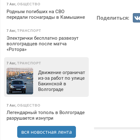
7 Авг
,
ОБЩЕСТВО
Родным погибших на СВО
Поделиться:
передали госнаграды в Камышине
7 Авг
,
ТРАНСПОРТ
Электрички бесплатно развезут
волгоградцев после матча
«Ротора»
7 Авг
,
ТРАНСПОРТ
Движение ограничат
из-за работ по улице
Бакинской в
Волгограде
7 Авг
,
ОБЩЕСТВО
Легендарный тополь в Волгограде
разрушается изнутри
вся новостная лента