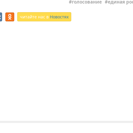
голосование
единая ро
читайте нас в
Новостях