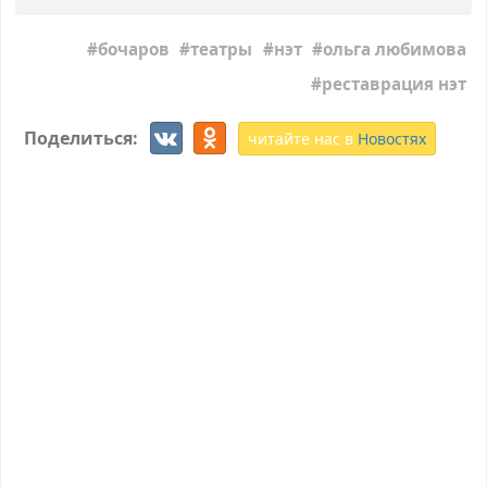
бочаров
театры
нэт
ольга любимова
реставрация нэт
Поделиться:
читайте нас в
Новостях