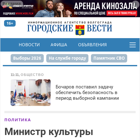
Реклама
16+
НОВОСТИ
АФИША
ОБЪЯВЛЕНИЯ
КОНКУРСЫ
Выборы 2026
На службе городу
Памятник СВО
Сталинград в сердце
Финграмотность
11:11
,
ОБЩЕСТВО
Набережная
День Победы
Реконструкция ЦПКиО
Бочаров поставил задачу
обеспечить безопасность в
период выборной кампании
80-летие Победы
Парк Героев-летчиков
ПОЛИТИКА
Министр культуры