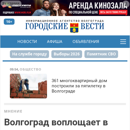
Реклама
16+
НОВОСТИ
АФИША
ОБЪЯВЛЕНИЯ
КОНКУРСЫ
На службе городу
Выборы 2026
Памятник СВО
Сталинград в сердце
Финграмотность
09:54
,
ОБЩЕСТВО
Набережная
День Победы
Реконструкция ЦПКиО
361 многоквартирный дом
построили за пятилетку в
Волгограде
80-летие Победы
Парк Героев-летчиков
МНЕНИЕ
Волгоград воплощает в