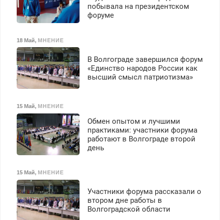
выплачивается денежная
побывала на президентском
форуме
премия. Возможно
бесплатное обучение,
получение документов,
18 Май
,
МНЕНИЕ
работа инспектором по
транспортной
В Волгограде завершился форум
безопасности с з/п до
«Единство народов России как
125000 руб.
высший смысл патриотизма»
15 Май
,
МНЕНИЕ
Обмен опытом и лучшими
практиками: участники форума
работают в Волгограде второй
день
15 Май
,
МНЕНИЕ
Участники форума рассказали о
втором дне работы в
Волгоградской области