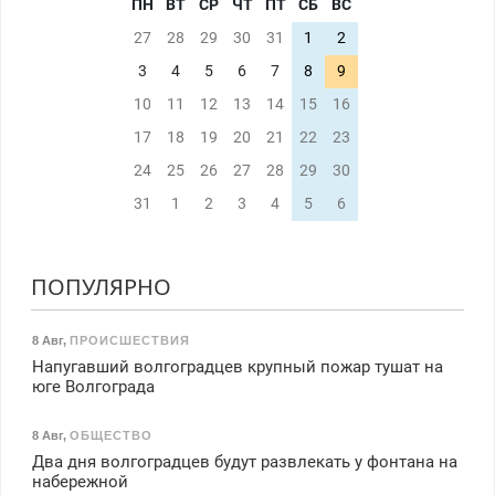
ПН
ВТ
СР
ЧТ
ПТ
СБ
ВС
27
28
29
30
31
1
2
3
4
5
6
7
8
9
10
11
12
13
14
15
16
17
18
19
20
21
22
23
24
25
26
27
28
29
30
31
1
2
3
4
5
6
ПОПУЛЯРНО
8 Авг
,
ПРОИСШЕСТВИЯ
Напугавший волгоградцев крупный пожар тушат на
юге Волгограда
8 Авг
,
ОБЩЕСТВО
Два дня волгоградцев будут развлекать у фонтана на
набережной