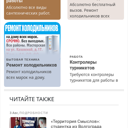
работы
Абсолютно бесплатный
Абсолютно все виды
вызов. Ремонт
сантехнических работ.
холодильников всех
Быстро. Качественно.
марок на дому, с
Недорого.
гарантией. Все р-ны.
Срочно. Без выходных.
Пенсионерам – скидки до
40%. Мастер со стажем.
РАБОТА
БЫТОВАЯ ТЕХНИКА
Контролеры
Ремонт холодильников
турникетов
Ремонт холодильников
Требуются контролеры
всех марок на дому.
турникетов для работы в
Москве и Подмосковье
(мужчины, женщины).
Прием по ТК РФ. График
ЧИТАЙТЕ ТАКЖЕ
работы любой.
Бесплатное проживание.
3 Авг
,
ПОДРОБНОСТИ
З/п – до 96000 рублей до
вычета налогов.
«Территория Смыслов»:
Ежемесячно
студентка из Волгограда