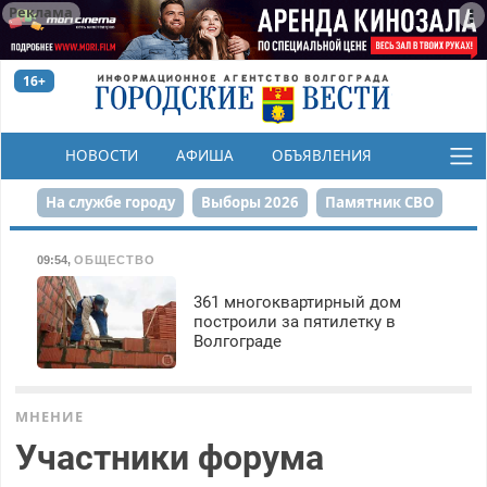
Реклама
16+
НОВОСТИ
АФИША
ОБЪЯВЛЕНИЯ
КОНКУРСЫ
На службе городу
Выборы 2026
Памятник СВО
Сталинград в сердце
Финграмотность
09:54
,
ОБЩЕСТВО
Набережная
День Победы
Реконструкция ЦПКиО
361 многоквартирный дом
построили за пятилетку в
Волгограде
80-летие Победы
Парк Героев-летчиков
МНЕНИЕ
Участники форума