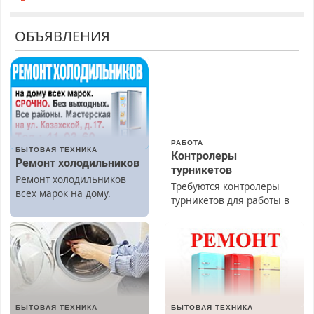
ОБЪЯВЛЕНИЯ
РАБОТА
БЫТОВАЯ ТЕХНИКА
Контролеры
Ремонт холодильников
турникетов
Ремонт холодильников
Требуются контролеры
всех марок на дому.
турникетов для работы в
Москве и Подмосковье
(мужчины, женщины).
Прием по ТК РФ. График
работы любой.
Бесплатное проживание.
З/п – до 96000 рублей до
вычета налогов.
БЫТОВАЯ ТЕХНИКА
БЫТОВАЯ ТЕХНИКА
Ежемесячно