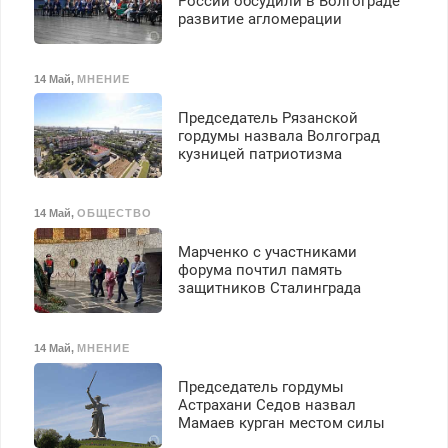
России обсудили в Волгограде
развитие агломерации
14 Май
,
МНЕНИЕ
Председатель Рязанской
гордумы назвала Волгоград
кузницей патриотизма
14 Май
,
ОБЩЕСТВО
Марченко с участниками
форума почтил память
защитников Сталинграда
14 Май
,
МНЕНИЕ
Председатель гордумы
Астрахани Седов назвал
Мамаев курган местом силы