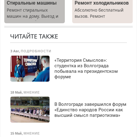
Стиральные машины
Ремонт холодильников
выплачивается денежная
Ремонт стиральных
Абсолютно бесплатный
премия. Возможно
машин на дому. Выезд и
вызов. Ремонт
бесплатное обучение,
диагностика бесплатно.
холодильников всех
получение документов,
Предусмотрены скидки.
марок на дому, с
работа инспектором по
гарантией. Все р-ны.
ЧИТАЙТЕ ТАКЖЕ
транспортной
Срочно. Без выходных.
безопасности с з/п до
Пенсионерам – скидки до
125000 руб.
3 Авг
,
ПОДРОБНОСТИ
40%. Мастер со стажем.
«Территория Смыслов»:
студентка из Волгограда
побывала на президентском
форуме
18 Май
,
МНЕНИЕ
В Волгограде завершился форум
«Единство народов России как
высший смысл патриотизма»
15 Май
,
МНЕНИЕ