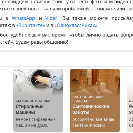
и очевидцем происшествия, у вас есть фото или видео с
иться своей новостью или проблемой, — пишите или зв
ны в
WhatsApp
и
Viber
. Вы также можете присыла
етях: в
«ВКонтакте»
и в
«Одноклассниках»
бое удобное для вас время, чтобы лично задать воп
естей». Будем рады общению!
САНТЕХНИЧЕСКИЕ
БЫТОВАЯ ТЕХНИКА
РАБОТЫ
Б
Стиральные
Сантехнические
Р
машины
работы
х
Ремонт стиральных
Абсолютно все виды
А
х
машин на дому.
сантехнических
б
Выезд и диагностика
работ. Быстро.
Р