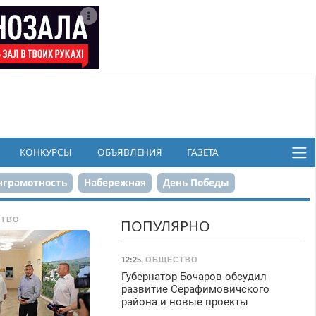
КОНКУРСЫ
ОБЪЯВЛЕНИЯ
ГАЗЕТА
грамотность
Набережная
День Победы
ков
ТВО
ПОПУЛЯРНО
12:25
,
ОБЩЕСТВО
Губернатор Бочаров обсудил
развитие Серафимовичского
района и новые проекты