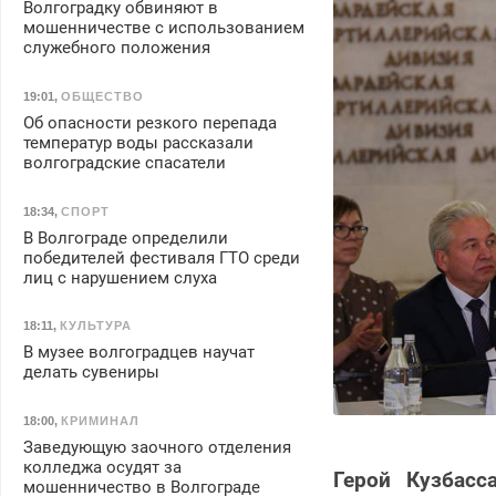
Волгоградку обвиняют в
мошенничестве с использованием
служебного положения
19:01
,
ОБЩЕСТВО
Об опасности резкого перепада
температур воды рассказали
волгоградские спасатели
18:34
,
СПОРТ
В Волгограде определили
победителей фестиваля ГТО среди
лиц с нарушением слуха
18:11
,
КУЛЬТУРА
В музее волгоградцев научат
делать сувениры
18:00
,
КРИМИНАЛ
Заведующую заочного отделения
колледжа осудят за
Герой Кузбасс
мошенничество в Волгограде