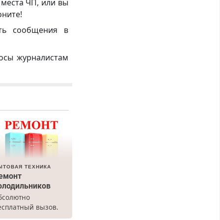
 места ЧП, или вы
оните!
ть сообщения в
росы журналистам
ЫТОВАЯ ТЕХНИКА
емонт
олодильников
бсолютно
есплатный вызов.
емонт