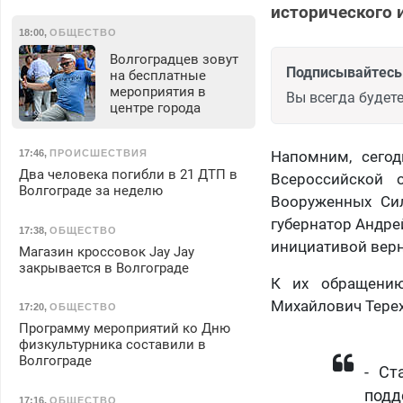
исторического 
18:00
,
ОБЩЕСТВО
Волгоградцев зовут
Подписывайтесь 
на бесплатные
мероприятия в
Вы всегда будете
центре города
17:46
,
ПРОИСШЕСТВИЯ
Напомним, сегод
Два человека погибли в 21 ДТП в
Всероссийской о
Волгограде за неделю
Вооруженных Сил
губернатор Андре
17:38
,
ОБЩЕСТВО
инициативой верн
Магазин кроссовок Jay Jay
закрывается в Волгограде
К их обращению
Михайлович Терех
17:20
,
ОБЩЕСТВО
Программу мероприятий ко Дню
физкультурника составили в
Волгограде
- Ст
подд
17:16
,
ОБЩЕСТВО