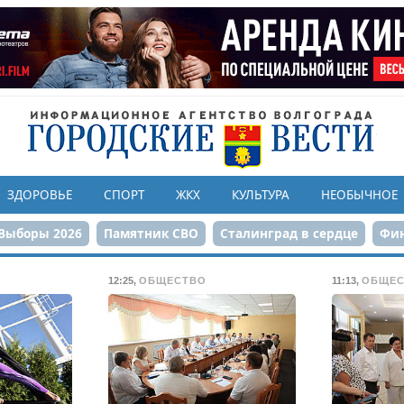
ЗДОРОВЬЕ
СПОРТ
ЖКХ
КУЛЬТУРА
НЕОБЫЧНОЕ
Выборы 2026
Памятник СВО
Сталинград в сердце
Фин
онструкция ЦПКиО
80-летие Победы
Парк Героев-летчи
12:25
,
ОБЩЕСТВО
11:13
,
ОБЩЕС