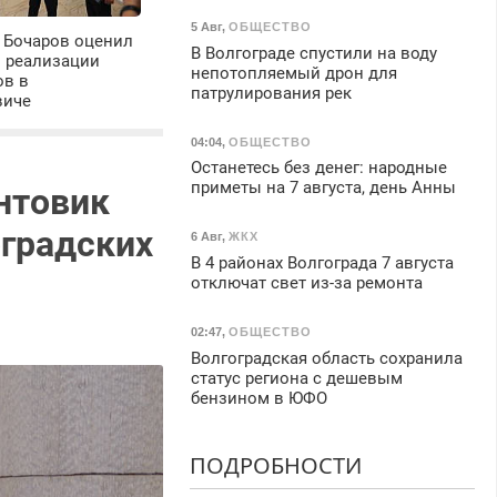
5 Авг
,
ОБЩЕСТВО
 Бочаров оценил
В Волгограде спустили на воду
ы реализации
непотопляемый дрон для
ов в
патрулирования рек
виче
04:04
,
ОБЩЕСТВО
Останетесь без денег: народные
приметы на 7 августа, день Анны
нтовик
оградских
6 Авг
,
ЖКХ
В 4 районах Волгограда 7 августа
отключат свет из-за ремонта
02:47
,
ОБЩЕСТВО
Волгоградская область сохранила
статус региона с дешевым
бензином в ЮФО
ПОДРОБНОСТИ