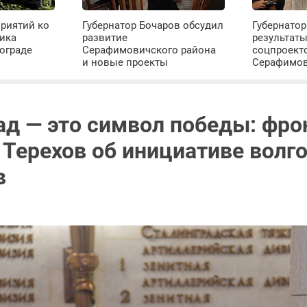
риятий ко
Губернатор Бочаров обсудил
Губернатор
ика
развитие
результат
ограде
Серафимовичского района
соцпроект
и новые проекты
Серафимо
ад — это символ победы: фро
 Терехов об инициативе волг
в