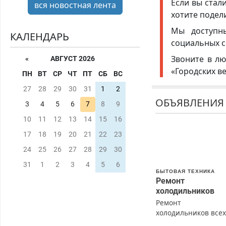
Если вы стал
вся новостная лента
хотите подел
Мы доступ
КАЛЕНДАРЬ
социальных с
Звоните в лю
«
АВГУСТ 2026
«Городских в
ПН
ВТ
СР
ЧТ
ПТ
СБ
ВС
27
28
29
30
31
1
2
ОБЪЯВЛЕНИЯ
3
4
5
6
7
8
9
10
11
12
13
14
15
16
17
18
19
20
21
22
23
24
25
26
27
28
29
30
31
1
2
3
4
5
6
БЫТОВАЯ ТЕХНИКА
Ремонт
холодильников
Ремонт
холодильников все
марок на дому с