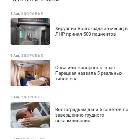
Срочно. Без выходных.
Пенсионерам – скидки до
6 Авг
,
ЗДОРОВЬЕ
40%. Мастер со стажем.
Хирург из Волгограда за месяц в
ЛНР принял 500 пациентов
6 Авг
,
ЗДОРОВЬЕ
Сова или жаворонок: врач
Парецкая назвала 5 реальных
типов сна
6 Авг
,
ЗДОРОВЬЕ
Волгоградкам дали 5 советов по
завершению грудного
вскармливания
6 Авг
,
ОБЩЕСТВО