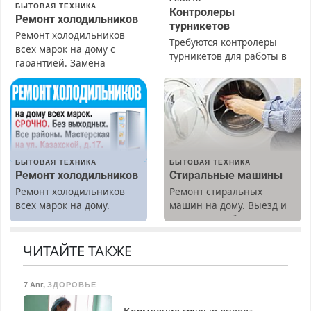
БЫТОВАЯ ТЕХНИКА
Контролеры
Ремонт холодильников
турникетов
Ремонт холодильников
Требуются контролеры
всех марок на дому с
турникетов для работы в
гарантией. Замена
Москве и Подмосковье
резины. Качественно.
(мужчины, женщины).
Недорого. Без выходных.
Прием по ТК РФ. График
Все районы. Скидка.
работы любой.
Вызов бесплатный.
Бесплатное проживание.
З/п – до 96000 рублей до
вычета налогов.
БЫТОВАЯ ТЕХНИКА
БЫТОВАЯ ТЕХНИКА
Ежемесячно
Ремонт холодильников
Стиральные машины
выплачивается денежная
Ремонт холодильников
Ремонт стиральных
премия. Возможно
всех марок на дому.
машин на дому. Выезд и
бесплатное обучение,
диагностика бесплатно.
получение документов,
Предусмотрены скидки.
работа инспектором по
ЧИТАЙТЕ ТАКЖЕ
транспортной
безопасности с з/п до
125000 руб.
7 Авг
,
ЗДОРОВЬЕ