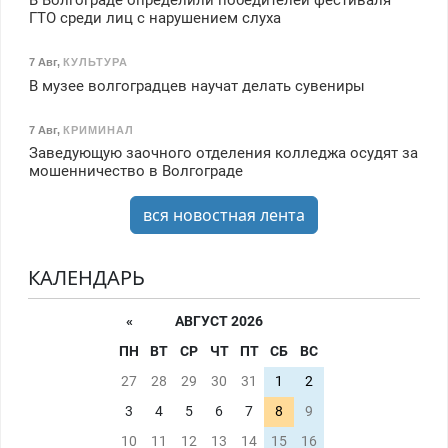
В Волгограде определили победителей фестиваля
ГТО среди лиц с нарушением слуха
7 Авг
,
КУЛЬТУРА
В музее волгоградцев научат делать сувениры
7 Авг
,
КРИМИНАЛ
Заведующую заочного отделения колледжа осудят за
мошенничество в Волгограде
вся новостная лента
КАЛЕНДАРЬ
«
АВГУСТ 2026
ПН
ВТ
СР
ЧТ
ПТ
СБ
ВС
27
28
29
30
31
1
2
3
4
5
6
7
8
9
10
11
12
13
14
15
16