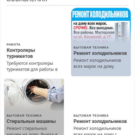
РАБОТА
БЫТОВАЯ ТЕХНИКА
Контролеры
Ремонт холодильников
турникетов
Ремонт холодильников
Требуются контролеры
всех марок на дому.
турникетов для работы в
Москве и Подмосковье
(мужчины, женщины).
Прием по ТК РФ. График
работы любой.
Бесплатное проживание.
З/п – до 96000 рублей до
вычета налогов.
БЫТОВАЯ ТЕХНИКА
БЫТОВАЯ ТЕХНИКА
Ежемесячно
Стиральные машины
Ремонт холодильников
выплачивается денежная
Ремонт стиральных
Ремонт холодильников
премия. Возможно
машин на дому. Выезд и
всех марок на дому с