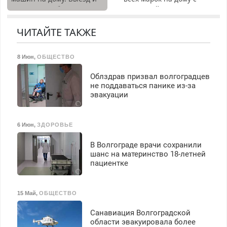
бесплатное обучение,
диагностика бесплатно.
гарантией. Замена
получение документов,
Предусмотрены скидки.
резины. Качественно.
работа инспектором по
Недорого. Без выходных.
ЧИТАЙТЕ ТАКЖЕ
транспортной
Все районы. Скидка.
безопасности с з/п до
Вызов бесплатный.
125000 руб.
8 Июн
,
ОБЩЕСТВО
Облздрав призвал волгоградцев
не поддаваться панике из-за
эвакуации
6 Июн
,
ЗДОРОВЬЕ
В Волгограде врачи сохранили
шанс на материнство 18-летней
пациентке
15 Май
,
ОБЩЕСТВО
Санавиация Волгоградской
области эвакуировала более