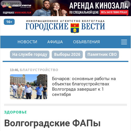
Реклама
16+
НОВОСТИ
АФИША
ОБЪЯВЛЕНИЯ
КОНКУРСЫ
На службе городу
Выборы 2026
Памятник СВО
Сталинград в сердце
Финграмотность
13:46
,
БЛАГОУСТРОЙСТВО
Бочаров: основные работы на
Набережная
День Победы
Реконструкция ЦПКиО
объектах благоустройствах
Волгограда завершат к 1
80-летие Победы
Парк Героев-летчиков
сентября
ЗДОРОВЬЕ
Волгоградские ФАПы