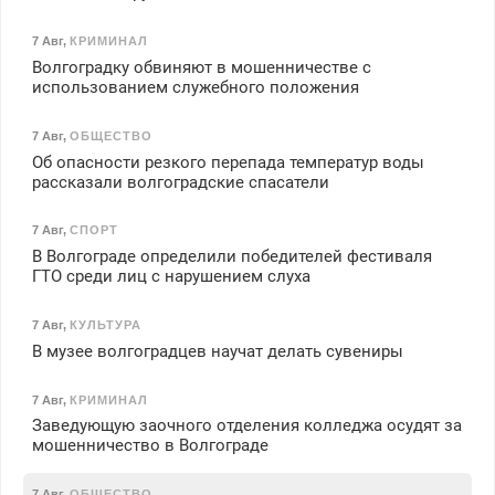
7 Авг
,
КРИМИНАЛ
Волгоградку обвиняют в мошенничестве с
использованием служебного положения
7 Авг
,
ОБЩЕСТВО
Об опасности резкого перепада температур воды
рассказали волгоградские спасатели
7 Авг
,
СПОРТ
В Волгограде определили победителей фестиваля
ГТО среди лиц с нарушением слуха
7 Авг
,
КУЛЬТУРА
В музее волгоградцев научат делать сувениры
7 Авг
,
КРИМИНАЛ
Заведующую заочного отделения колледжа осудят за
мошенничество в Волгограде
7 Авг
,
ОБЩЕСТВО