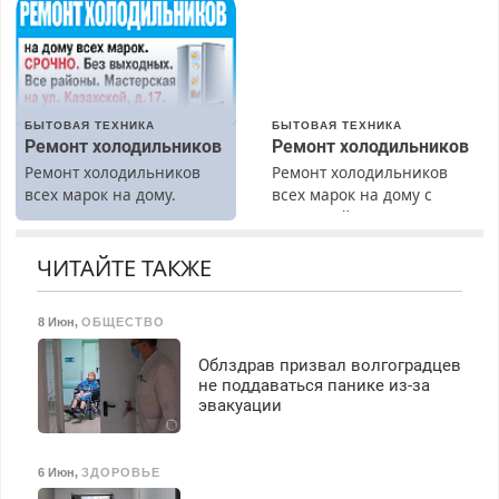
гарантией. Все р-ны.
Срочно. Без выходных.
Пенсионерам – скидки до
40%. Мастер со стажем.
БЫТОВАЯ ТЕХНИКА
БЫТОВАЯ ТЕХНИКА
Ремонт холодильников
Ремонт холодильников
Ремонт холодильников
Ремонт холодильников
всех марок на дому.
всех марок на дому с
гарантией. Замена
резины. Качественно.
Недорого. Без выходных.
ЧИТАЙТЕ ТАКЖЕ
Все районы. Скидка.
Вызов бесплатный.
8 Июн
,
ОБЩЕСТВО
Облздрав призвал волгоградцев
не поддаваться панике из-за
эвакуации
6 Июн
,
ЗДОРОВЬЕ