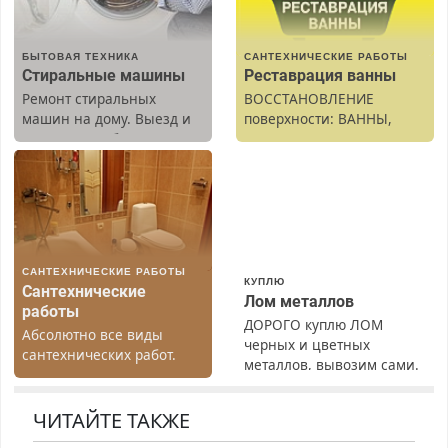
БЫТОВАЯ ТЕХНИКА
САНТЕХНИЧЕСКИЕ РАБОТЫ
Стиральные машины
Реставрация ванны
Ремонт стиральных
ВОССТАНОВЛЕНИЕ
машин на дому. Выезд и
поверхности: ВАННЫ,
диагностика бесплатно.
раковины, подоконника.
Предусмотрены скидки.
От скола до полной
реставрации. 100%
результат.
САНТЕХНИЧЕСКИЕ РАБОТЫ
КУПЛЮ
Сантехнические
Лом металлов
работы
ДОРОГО куплю ЛОМ
Абсолютно все виды
черных и цветных
сантехнических работ.
металлов, вывозим сами.
Быстро. Качественно.
Недорого.
ЧИТАЙТЕ ТАКЖЕ