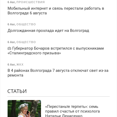
6 Авг
,
ПРОИСШЕСТВИЯ
Мобильный интернет и связь перестали работать в
Волгограде 6 августа
6 Авг
,
ОБЩЕСТВО
Долгожданная прохлада идет на Волгоград
6 Авг
,
ОБЩЕСТВО
Губернатор Бочаров встретился с выпускниками
«Сталинградского призыва»
6 Авг
,
ЖКХ
В 4 районах Волгограда 7 августа отключат свет из-за
ремонта
СТАТЬИ
«Перестаньте терпеть»: семь
правил счастья от психолога
Натальи Денисенко