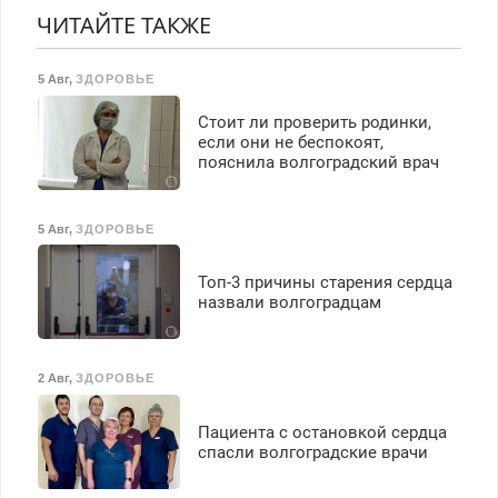
Прием по ТК РФ. График
ЧИТАЙТЕ ТАКЖЕ
работы любой.
Бесплатное проживание.
5 Авг
,
ЗДОРОВЬЕ
З/п – до 96000 рублей до
вычета налогов.
Стоит ли проверить родинки,
Ежемесячно
если они не беспокоят,
выплачивается денежная
пояснила волгоградский врач
премия. Возможно
бесплатное обучение,
получение документов,
5 Авг
,
ЗДОРОВЬЕ
работа инспектором по
транспортной
Топ-3 причины старения сердца
безопасности с з/п до
назвали волгоградцам
125000 руб.
2 Авг
,
ЗДОРОВЬЕ
Пациента с остановкой сердца
спасли волгоградские врачи