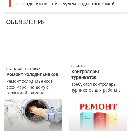
«Городских вестей». Будем рады общению!
ОБЪЯВЛЕНИЯ
РАБОТА
БЫТОВАЯ ТЕХНИКА
Контролеры
Ремонт холодильников
турникетов
Ремонт холодильников
Требуются контролеры
всех марок на дому с
турникетов для работы в
гарантией. Замена
Москве и Подмосковье
резины. Качественно.
(мужчины, женщины).
Недорого. Без выходных.
Прием по ТК РФ. График
Все районы. Скидка.
работы любой.
Вызов бесплатный.
Бесплатное проживание.
З/п – до 96000 рублей до
вычета налогов.