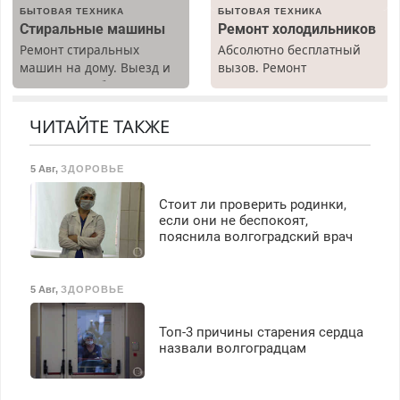
БЫТОВАЯ ТЕХНИКА
БЫТОВАЯ ТЕХНИКА
Ежемесячно
Стиральные машины
Ремонт холодильников
выплачивается денежная
Ремонт стиральных
Абсолютно бесплатный
премия. Возможно
машин на дому. Выезд и
вызов. Ремонт
бесплатное обучение,
диагностика бесплатно.
холодильников всех
получение документов,
Предусмотрены скидки.
марок на дому, с
работа инспектором по
гарантией. Все р-ны.
ЧИТАЙТЕ ТАКЖЕ
транспортной
Срочно. Без выходных.
безопасности с з/п до
Пенсионерам – скидки до
125000 руб.
5 Авг
,
ЗДОРОВЬЕ
40%. Мастер со стажем.
Стоит ли проверить родинки,
если они не беспокоят,
пояснила волгоградский врач
5 Авг
,
ЗДОРОВЬЕ
Топ-3 причины старения сердца
назвали волгоградцам