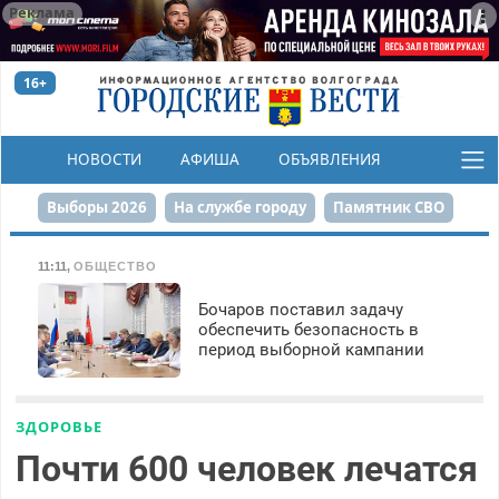
Реклама
16+
НОВОСТИ
АФИША
ОБЪЯВЛЕНИЯ
КОНКУРСЫ
Выборы 2026
На службе городу
Памятник СВО
Сталинград в сердце
Финграмотность
11:11
,
ОБЩЕСТВО
Набережная
День Победы
Реконструкция ЦПКиО
Бочаров поставил задачу
обеспечить безопасность в
период выборной кампании
80-летие Победы
Парк Героев-летчиков
ЗДОРОВЬЕ
Почти 600 человек лечатся