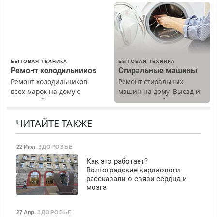
(мужчины, женщины).
Недорого.
Прием по ТК РФ. График
работы любой.
Бесплатное проживание.
З/п – до 96000 рублей до
вычета налогов.
БЫТОВАЯ ТЕХНИКА
БЫТОВАЯ ТЕХНИКА
Ежемесячно
Ремонт холодильников
Стиральные машины
выплачивается денежная
Ремонт холодильников
Ремонт стиральных
премия. Возможно
всех марок на дому с
машин на дому. Выезд и
бесплатное обучение,
гарантией. Замена
диагностика бесплатно.
получение документов,
резины. Качественно.
Предусмотрены скидки.
работа инспектором по
Недорого. Без выходных.
ЧИТАЙТЕ ТАКЖЕ
транспортной
Все районы. Скидка.
безопасности с з/п до
Вызов бесплатный.
125000 руб.
22 Июл
,
ЗДОРОВЬЕ
Как это работает?
Волгоградские кардиологи
рассказали о связи сердца и
мозга
27 Апр
,
ЗДОРОВЬЕ