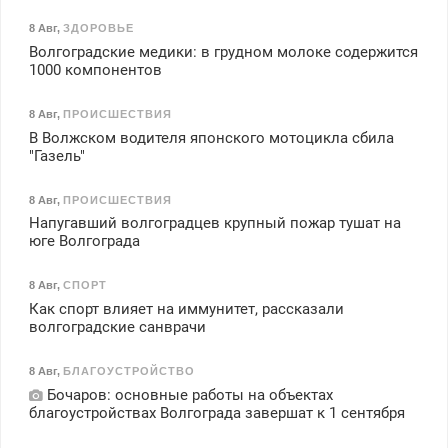
8 Авг
,
ЗДОРОВЬЕ
Волгоградские медики: в грудном молоке содержится
1000 компонентов
8 Авг
,
ПРОИСШЕСТВИЯ
В Волжском водителя японского мотоцикла сбила
"Газель"
8 Авг
,
ПРОИСШЕСТВИЯ
Напугавший волгоградцев крупный пожар тушат на
юге Волгограда
8 Авг
,
СПОРТ
Как спорт влияет на иммунитет, рассказали
волгоградские санврачи
8 Авг
,
БЛАГОУСТРОЙСТВО
Бочаров: основные работы на объектах
благоустройствах Волгограда завершат к 1 сентября