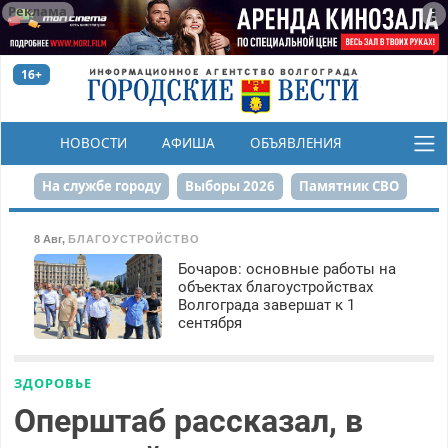
Реклама
16+
НОВОСТИ
АФИША
ОБЪЯВЛЕНИЯ
КОНКУРСЫ
На службе городу
Выборы 2026
Памятник СВО
Сталинград в сердце
Финграмотность
8 Авг
,
БЛАГОУСТРОЙСТВО
Бочаров: основные работы на
Набережная
День Победы
Реконструкция ЦПКиО
объектах благоустройствах
Волгограда завершат к 1
80-летие Победы
Парк Героев-летчиков
сентября
ЗДОРОВЬЕ
Оперштаб рассказал, в