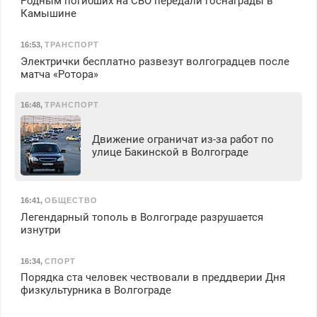
Родным погибших на СВО передали госнаграды в
Камышине
16:53
,
ТРАНСПОРТ
Электрички бесплатно развезут волгоградцев после
матча «Ротора»
16:48
,
ТРАНСПОРТ
Движение ограничат из-за работ по
улице Бакинской в Волгограде
16:41
,
ОБЩЕСТВО
Легендарный тополь в Волгограде разрушается
изнутри
16:34
,
СПОРТ
Порядка ста человек чествовали в преддверии Дня
физкультурника в Волгограде