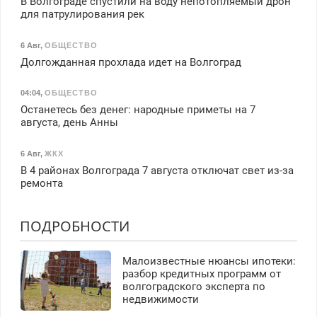
В Волгограде спустили на воду непотопляемый дрон
для патрулирования рек
6 Авг
,
ОБЩЕСТВО
Долгожданная прохлада идет на Волгоград
04:04
,
ОБЩЕСТВО
Останетесь без денег: народные приметы на 7
августа, день Анны
6 Авг
,
ЖКХ
В 4 районах Волгограда 7 августа отключат свет из-за
ремонта
ПОДРОБНОСТИ
Малоизвестные нюансы ипотеки:
разбор кредитных программ от
волгоградского эксперта по
недвижимости