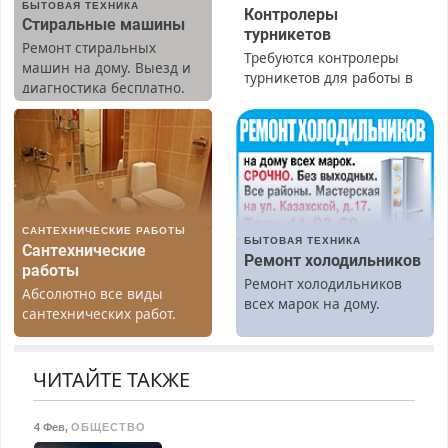
БЫТОВАЯ ТЕХНИКА
Контролеры
Стиральные машины
турникетов
Ремонт стиральных
Требуются контролеры
машин на дому. Выезд и
турникетов для работы в
диагностика бесплатно.
Москве и Подмосковье
Предусмотрены скидки.
(мужчины, женщины).
Прием по ТК РФ. График
работы любой.
Бесплатное проживание.
З/п – до 96000 рублей до
вычета налогов.
САНТЕХНИЧЕСКИЕ РАБОТЫ
Ежемесячно
БЫТОВАЯ ТЕХНИКА
Сантехнические
выплачивается денежная
Ремонт холодильников
работы
премия. Возможно
Ремонт холодильников
Абсолютно все виды
бесплатное обучение,
всех марок на дому.
сантехнических работ.
получение документов,
Быстро. Качественно.
работа инспектором по
Недорого.
транспортной
ЧИТАЙТЕ ТАКЖЕ
безопасности с з/п до
125000 руб.
4 Фев
,
ОБЩЕСТВО