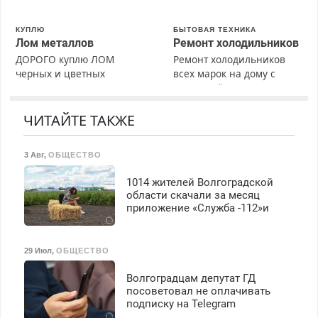
40%. Мастер со стажем.
КУПЛЮ
БЫТОВАЯ ТЕХНИКА
Лом металлов
Ремонт холодильников
ДОРОГО куплю ЛОМ
Ремонт холодильников
черных и цветных
всех марок на дому с
металлов, вывозим сами.
гарантией. Замена
резины. Качественно.
Недорого. Без выходных.
ЧИТАЙТЕ ТАКЖЕ
Все районы. Скидка.
Вызов бесплатный.
3 Авг
,
ОБЩЕСТВО
1014 жителей Волгоградской
области скачали за месяц
приложение «Служба -112»и
29 Июл
,
ОБЩЕСТВО
Волгоградцам депутат ГД
посоветовал не оплачивать
подписку на Telegram