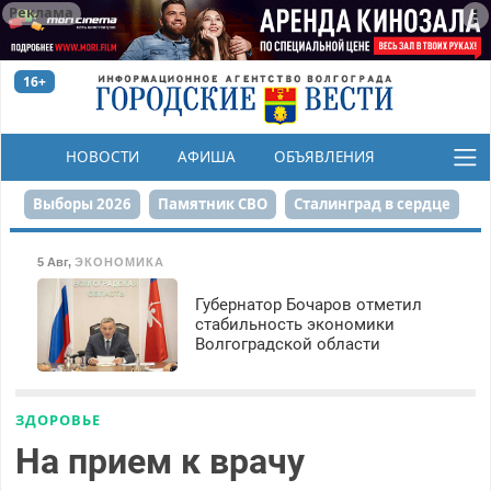
Реклама
16+
НОВОСТИ
АФИША
ОБЪЯВЛЕНИЯ
КОНКУРСЫ
Выборы 2026
Памятник СВО
Сталинград в сердце
Финграмотность
Набережная
День Победы
5 Авг
,
ЭКОНОМИКА
Реконструкция ЦПКиО
На службе городу
Губернатор Бочаров отметил
стабильность экономики
Волгоградской области
80-летие Победы
Парк Героев-летчиков
ЗДОРОВЬЕ
На прием к врачу