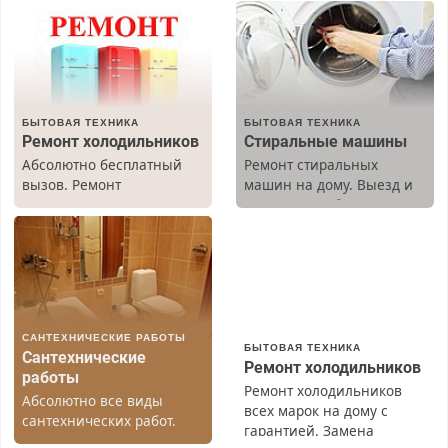
БЫТОВАЯ ТЕХНИКА
БЫТОВАЯ ТЕХНИКА
Ремонт холодильников
Стиральные машины
Абсолютно бесплатный
Ремонт стиральных
вызов. Ремонт
машин на дому. Выезд и
холодильников всех
диагностика бесплатно.
марок на дому, с
Предусмотрены скидки.
гарантией. Все р-ны.
Срочно. Без выходных.
Пенсионерам – скидки до
40%. Мастер со стажем.
САНТЕХНИЧЕСКИЕ РАБОТЫ
БЫТОВАЯ ТЕХНИКА
Сантехнические
Ремонт холодильников
работы
Ремонт холодильников
Абсолютно все виды
всех марок на дому с
сантехнических работ.
гарантией. Замена
Быстро. Качественно.