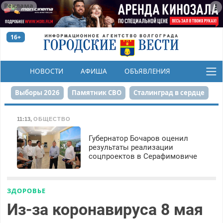
Реклама
16+
НОВОСТИ
АФИША
ОБЪЯВЛЕНИЯ
КОНКУРСЫ
Выборы 2026
Памятник СВО
Сталинград в сердце
Финграмотность
Набережная
День Победы
11:13
,
ОБЩЕСТВО
Реконструкция ЦПКиО
На службе городу
Губернатор Бочаров оценил
результаты реализации
соцпроектов в Серафимовиче
80-летие Победы
Парк Героев-летчиков
ЗДОРОВЬЕ
Из-за коронавируса 8 мая