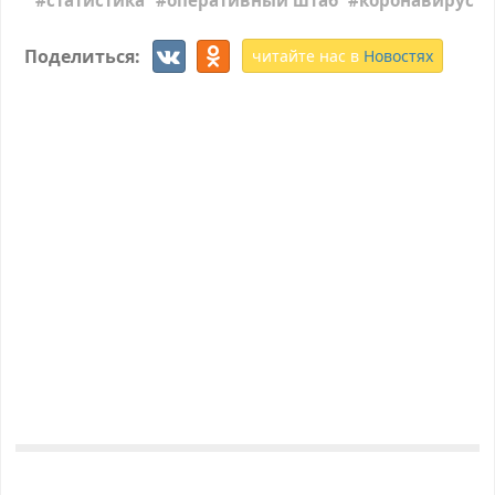
статистика
оперативный штаб
коронавирус
Поделиться:
читайте нас в
Новостях