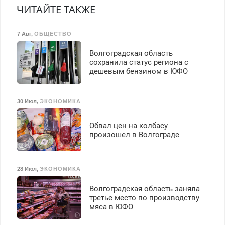
гарантией. Все р-ны.
Прием по ТК РФ. График
ЧИТАЙТЕ ТАКЖЕ
Срочно. Без выходных.
работы любой.
Пенсионерам – скидки до
Бесплатное проживание.
40%. Мастер со стажем.
7 Авг
,
ОБЩЕСТВО
З/п – до 96000 рублей до
вычета налогов.
Волгоградская область
Ежемесячно
сохранила статус региона с
выплачивается денежная
дешевым бензином в ЮФО
премия. Возможно
бесплатное обучение,
получение документов,
30 Июл
,
ЭКОНОМИКА
работа инспектором по
транспортной
Обвал цен на колбасу
безопасности с з/п до
произошел в Волгограде
125000 руб.
28 Июл
,
ЭКОНОМИКА
Волгоградская область заняла
третье место по производству
мяса в ЮФО