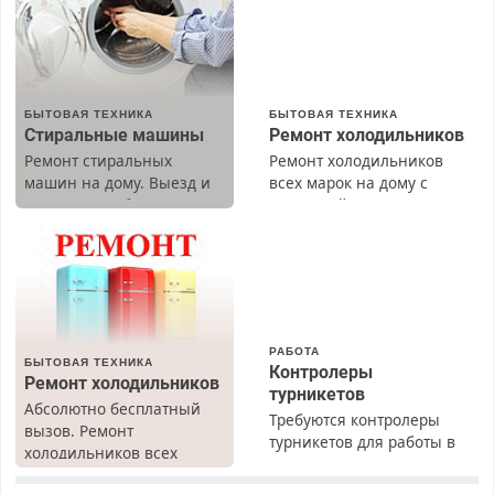
БЫТОВАЯ ТЕХНИКА
БЫТОВАЯ ТЕХНИКА
Стиральные машины
Ремонт холодильников
Ремонт стиральных
Ремонт холодильников
машин на дому. Выезд и
всех марок на дому с
диагностика бесплатно.
гарантией. Замена
Предусмотрены скидки.
резины. Качественно.
Недорого. Без выходных.
Все районы. Скидка.
Вызов бесплатный.
РАБОТА
БЫТОВАЯ ТЕХНИКА
Контролеры
Ремонт холодильников
турникетов
Абсолютно бесплатный
Требуются контролеры
вызов. Ремонт
турникетов для работы в
холодильников всех
Москве и Подмосковье
марок на дому, с
(мужчины, женщины).