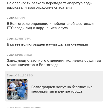
Об опасности резкого перепада температур воды
рассказали волгоградские спасатели
7 Авг
,
СПОРТ
В Волгограде определили победителей фестиваля
ГТО среди лиц с нарушением слуха
7 Авг
,
КУЛЬТУРА
В музее волгоградцев научат делать сувениры
7 Авг
,
КРИМИНАЛ
Заведующую заочного отделения колледжа осудят за
мошенничество в Волгограде
7 Авг
,
ОБЩЕСТВО
Волгоградцев зовут на бесплатные
мероприятия в центре города
7 Авг
,
ПРОИСШЕСТВИЯ