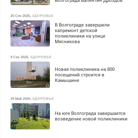
Волгограда Валентин Дроздов
премия. Возможно
бесплатное обучение,
получение документов,
25 Сен 2025
,
ЗДОРОВЬЕ
работа инспектором по
В Волгограде завершили
транспортной
капремонт детской
безопасности с з/п до
поликлиники на улице
125000 руб.
Мясникова
9 Сен 2025
,
ЗДОРОВЬЕ
Новая поликлиника на 800
посещений строится в
Камышине
29 Май 2025
,
ЗДОРОВЬЕ
На юге Волгограда завершается
возведение новой поликлиники