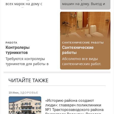
всех марок на дому с
машин на дому. Выезд и
гарантией. Замена
диагностика бесплатно.
резины. Качественно.
Предусмотрены скидки.
Недорого. Без выходных.
Все районы. Скидка.
Вызов бесплатный.
РАБОТА
САНТЕХНИЧЕСКИЕ РАБОТЫ
Контролеры
Сантехнические
турникетов
работы
Требуются контролеры
Абсолютно все виды
турникетов для работы в
сантехнических работ.
Москве и Подмосковье
Быстро. Качественно.
(мужчины, женщины).
Недорого.
Прием по ТК РФ. График
ЧИТАЙТЕ ТАКЖЕ
работы любой.
Бесплатное проживание.
19 Июн
,
ЗДОРОВЬЕ
З/п – до 96000 рублей до
вычета налогов.
«Историю района создают
Ежемесячно
люди»: главврач поликлиники
выплачивается денежная
№1 Тракторозаводского района