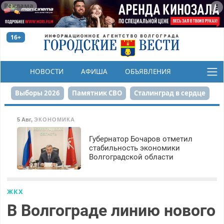
Реклама
16+
НОВОСТИ
АФИША
ОБЪЯВЛЕНИЯ
КОНКУРСЫ
Выборы 2026
Памятник СВО
Сталинград в сердце
Финграмотность
Набережная
День Победы
5 Авг
,
ЭКОНОМИКА
Реконструкция ЦПКиО
На службе городу
Губернатор Бочаров отметил
стабильность экономики
Волгоградской области
80-летие Победы
Парк Героев-летчиков
ЖКХ
В Волгограде линию нового