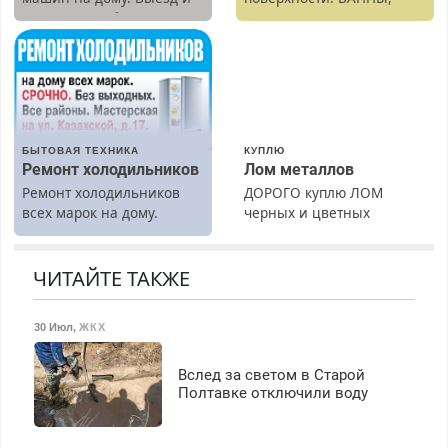
диагностика бесплатно.
раковины, подоконника.
Предусмотрены скидки.
От скола до полной
реставрации. 100%
результат.
БЫТОВАЯ ТЕХНИКА
КУПЛЮ
Ремонт холодильников
Лом металлов
Ремонт холодильников
ДОРОГО куплю ЛОМ
всех марок на дому.
черных и цветных
металлов, вывозим сами.
ЧИТАЙТЕ ТАКЖЕ
30 Июл
,
ЖКХ
Вслед за светом в Старой
Полтавке отключили воду