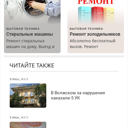
Недорого. Без выходных.
Все районы. Скидка.
Вызов бесплатный.
БЫТОВАЯ ТЕХНИКА
БЫТОВАЯ ТЕХНИКА
Стиральные машины
Ремонт холодильников
Ремонт стиральных
Абсолютно бесплатный
машин на дому. Выезд и
вызов. Ремонт
диагностика бесплатно.
холодильников всех
Предусмотрены скидки.
марок на дому, с
гарантией. Все р-ны.
ЧИТАЙТЕ ТАКЖЕ
Срочно. Без выходных.
Пенсионерам – скидки до
9 Июл
,
ЖКХ
40%. Мастер со стажем.
В Волжском за нарушения
наказали 5 УК
5 Июн
,
ЖКХ