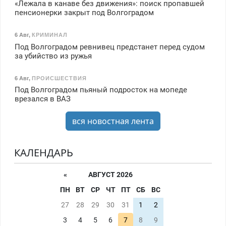
«Лежала в канаве без движения»: поиск пропавшей
пенсионерки закрыт под Волгоградом
6 Авг
,
КРИМИНАЛ
Под Волгоградом ревнивец предстанет перед судом
за убийство из ружья
6 Авг
,
ПРОИСШЕСТВИЯ
Под Волгоградом пьяный подросток на мопеде
врезался в ВАЗ
вся новостная лента
КАЛЕНДАРЬ
«
АВГУСТ 2026
ПН
ВТ
СР
ЧТ
ПТ
СБ
ВС
27
28
29
30
31
1
2
3
4
5
6
7
8
9