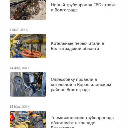
Ежемесячно
Новый трубопровод ГВС строят
выплачивается денежная
в Волгограде
премия. Возможно
бесплатное обучение,
получение документов,
7 Май
,
ЖКХ
работа инспектором по
транспортной
Котельные пересчитали в
безопасности с з/п до
Волгоградской области
125000 руб.
14 Апр
,
ЖКХ
Опрессовку провели в
котельной в Ворошиловском
районе Волгограда
25 Мар
,
ЖКХ
Термоизоляцию трубопровода
обновляют на западе