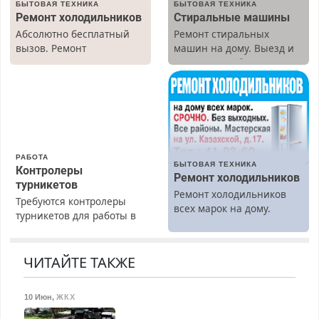
БЫТОВАЯ ТЕХНИКА
БЫТОВАЯ ТЕХНИКА
Ремонт холодильников
Стиральные машины
Абсолютно бесплатный
Ремонт стиральных
вызов. Ремонт
машин на дому. Выезд и
холодильников всех
диагностика бесплатно.
марок на дому, с
Предусмотрены скидки.
гарантией. Все р-ны.
Срочно. Без выходных.
Пенсионерам – скидки до
40%. Мастер со стажем.
РАБОТА
БЫТОВАЯ ТЕХНИКА
Контролеры
Ремонт холодильников
турникетов
Ремонт холодильников
Требуются контролеры
всех марок на дому.
турникетов для работы в
Москве и Подмосковье
(мужчины, женщины).
Прием по ТК РФ. График
ЧИТАЙТЕ ТАКЖЕ
работы любой.
Бесплатное проживание.
10 Июн
,
ЖКХ
З/п – до 96000 рублей до
вычета налогов.