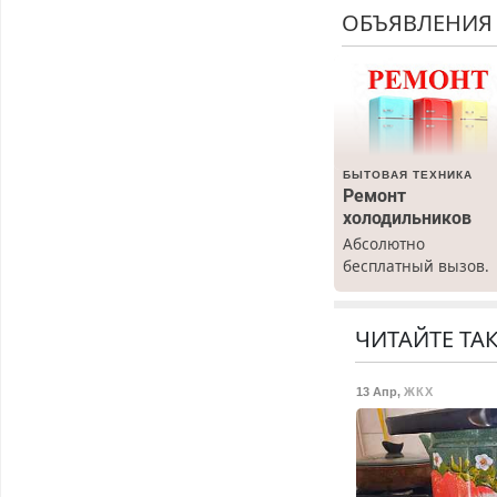
ОБЪЯВЛЕНИЯ
БЫТОВАЯ ТЕХНИКА
Ремонт
холодильников
Абсолютно
бесплатный вызов.
Ремонт
холодильников все
марок на дому, с
ЧИТАЙТЕ ТА
гарантией. Все р-ны
Срочно. Без
13 Апр
,
ЖКХ
выходных.
Пенсионерам –
скидки до 40%.
Мастер со стажем.