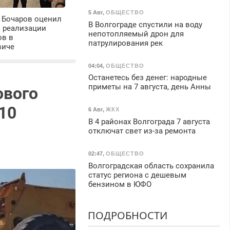
5 Авг
,
ОБЩЕСТВО
 Бочаров оценил
В Волгограде спустили на воду
ы реализации
непотопляемый дрон для
ов в
патрулирования рек
виче
04:04
,
ОБЩЕСТВО
Останетесь без денег: народные
приметы на 7 августа, день Анны
ового
10
6 Авг
,
ЖКХ
В 4 районах Волгограда 7 августа
отключат свет из-за ремонта
02:47
,
ОБЩЕСТВО
Волгоградская область сохранила
статус региона с дешевым
бензином в ЮФО
ПОДРОБНОСТИ