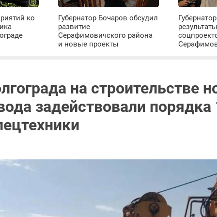
риятий ко
Губернатор Бочаров обсудил
Губернатор
ика
развитие
результат
ограде
Серафимовичского района
соцпроект
и новые проекты
Серафимо
лгограда на строительстве н
вода задействовали порядка 
пецтехники