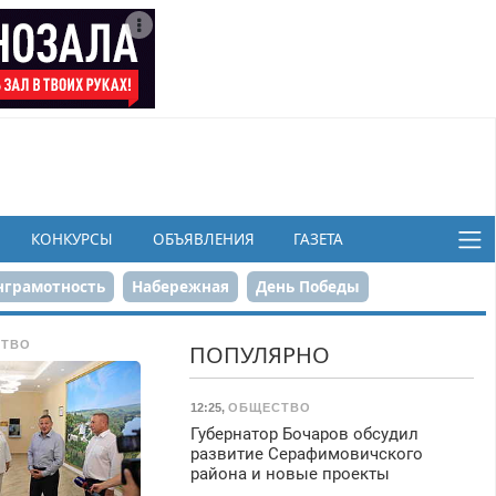
КОНКУРСЫ
ОБЪЯВЛЕНИЯ
ГАЗЕТА
грамотность
Набережная
День Победы
ков
ТВО
ПОПУЛЯРНО
12:25
,
ОБЩЕСТВО
Губернатор Бочаров обсудил
развитие Серафимовичского
района и новые проекты