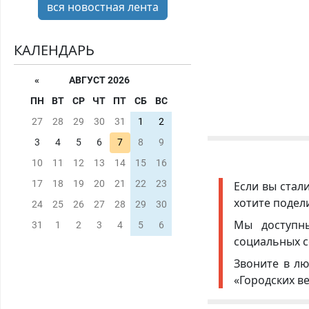
вся новостная лента
КАЛЕНДАРЬ
«
АВГУСТ 2026
ПН
ВТ
СР
ЧТ
ПТ
СБ
ВС
27
28
29
30
31
1
2
3
4
5
6
7
8
9
10
11
12
13
14
15
16
17
18
19
20
21
22
23
Если вы стал
хотите подел
24
25
26
27
28
29
30
Мы доступ
31
1
2
3
4
5
6
социальных с
Звоните в лю
«Городских в