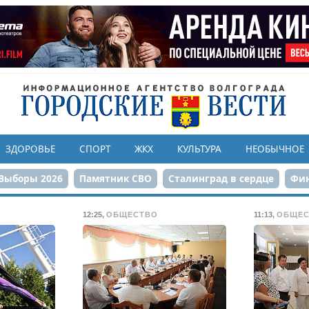
ЗДОРОВЬЕ
СПОРТ
ЖКХ
КУЛЬТУРА
НЕОБЫЧНОЕ
Выборы 2026
Памятник СВО
Сталинград в сердце
Фин
онструкция ЦПКиО
80-летие Победы
Парк Героев-летчи
12:25
,
ОБЩЕСТВО
11:13
,
ОБЩЕС