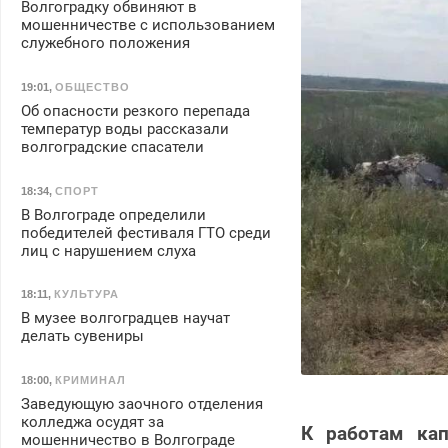
Волгоградку обвиняют в
мошенничестве с использованием
служебного положения
19:01
,
ОБЩЕСТВО
Об опасности резкого перепада
температур воды рассказали
волгоградские спасатели
18:34
,
СПОРТ
В Волгограде определили
победителей фестиваля ГТО среди
лиц с нарушением слуха
18:11
,
КУЛЬТУРА
В музее волгоградцев научат
делать сувениры
18:00
,
КРИМИНАЛ
Заведующую заочного отделения
колледжа осудят за
К работам кап
мошенничество в Волгограде