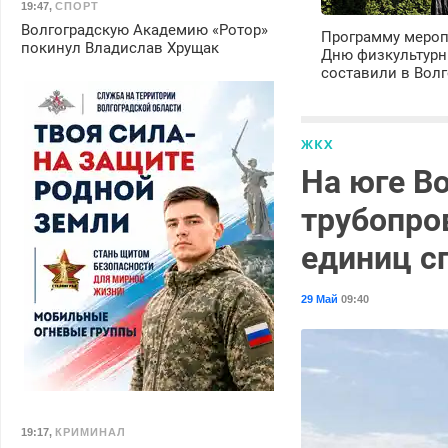
19:47
,
СПОРТ
Волгоградскую Академию «Ротор»
Программу мероп
покинул Владислав Хрущак
Дню физкультурн
составили в Волг
ЖКХ
На юге Во
трубопро
единиц с
29 Май
09:40
19:17
,
КРИМИНАЛ