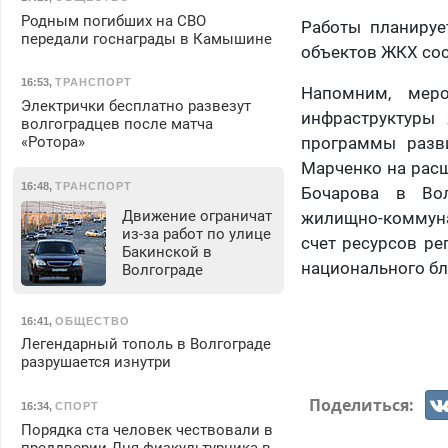
Родным погибших на СВО
Работы планируе
передали госнаграды в Камышине
объектов ЖКХ сос
16:53
,
ТРАНСПОРТ
Напомним, мер
Электрички бесплатно развезут
инфраструктуры
волгоградцев после матча
«Ротора»
программы разви
Марченко на расш
16:48
,
ТРАНСПОРТ
Бочарова в Вол
Движение ограничат
жилищно-коммуна
из-за работ по улице
счет ресурсов ре
Бакинской в
национального бл
Волгограде
16:41
,
ОБЩЕСТВО
Легендарный тополь в Волгограде
разрушается изнутри
Поделиться:
16:34
,
СПОРТ
Порядка ста человек чествовали в