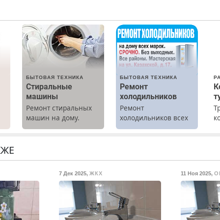
БЫТОВАЯ ТЕХНИКА
БЫТОВАЯ ТЕХНИКА
Р
Стиральные
Ремонт
К
машины
холодильников
т
Ремонт стиральных
Ремонт
Т
машин на дому.
холодильников всех
к
Выезд и диагностика
марок на дому.
т
х
бесплатно.
р
Предусмотрены
П
КЖЕ
.
скидки.
(
ж
7 Дек 2025
,
ЖКХ
11 Ноя 2025
,
О
Т
л
п
9
в