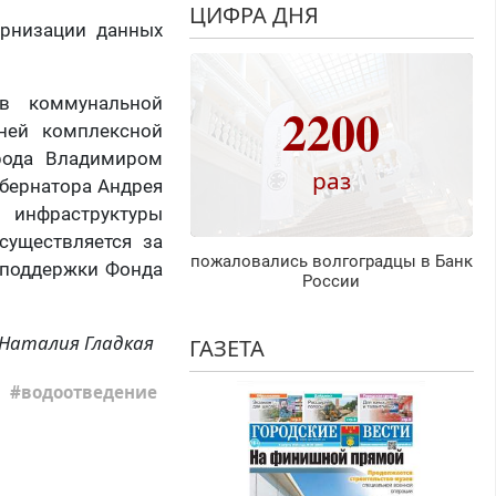
ЦИФРА ДНЯ
ернизации данных
в коммунальной
2200
ней комплексной
орода Владимиром
раз
убернатора Андрея
 инфраструктуры
существляется за
пожаловались волгоградцы в Банк
, поддержки Фонда
России
Наталия Гладкая
ГАЗЕТА
водоотведение