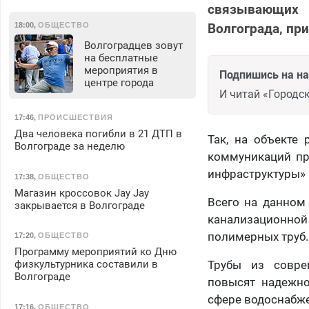
связывающих 
18:00
,
ОБЩЕСТВО
Волгограда, пр
Волгоградцев зовут
на бесплатные
мероприятия в
Подпишись на н
центре города
И читай «Городск
17:46
,
ПРОИСШЕСТВИЯ
Два человека погибли в 21 ДТП в
Так, на объекте 
Волгограде за неделю
коммуникаций пр
инфраструктуры» 
17:38
,
ОБЩЕСТВО
Магазин кроссовок Jay Jay
Всего на данном 
закрывается в Волгограде
канализационной 
полимерных труб.
17:20
,
ОБЩЕСТВО
Программу мероприятий ко Дню
физкультурника составили в
Трубы из совре
Волгограде
повысят надежно
сфере водоснабже
17:16
,
ОБЩЕСТВО