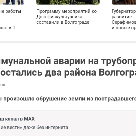
ые работы
Программу мероприятий ко
Губернатор
Дню физкультурника
развитие
х
составили в Волгограде
Серафимов
шат к 1
и новые п
ммунальной аварии на трубоп
 остались два района Волгогр
ото
 произошло обрушение земли из пострадавшего
аш канал в MAX
ие вести» даже без интернета