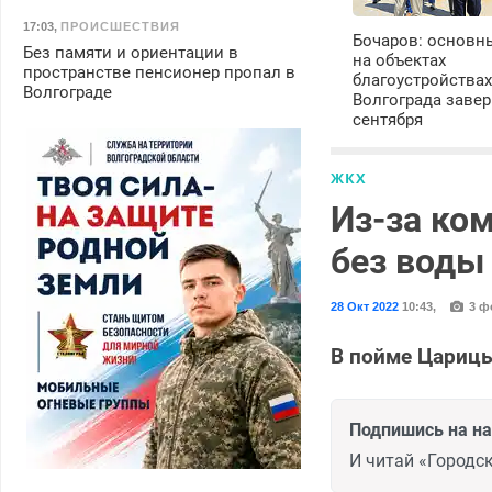
17:03
,
ПРОИСШЕСТВИЯ
Бочаров: основн
Без памяти и ориентации в
на объектах
пространстве пенсионер пропал в
благоустройства
Волгограде
Волгограда завер
сентября
ЖКХ
Из-за ко
без воды
28 Окт 2022
10:43
,
3 ф
В пойме Царицы
Подпишись на н
И читай «Городск