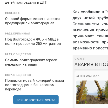
детей пострадали в ДТП
Как сообщили в "
09:48
,
ЖКХ
двух нитей труб
О новой форме мошенничества
предупредили волгоградцев
Специалисты ко
выяснения причи
09:22
,
КРИМИНАЛ
принимает слишк
Под Волгоградом ФСБ и МВД в
возможности при
полях проверили 250 мигрантов
временно приоста
09:13
,
ОБЩЕСТВО
СЮЖЕТ
Семьям волгоградских героев
АВАРИЯ В П
передали награды
08:07
,
ОБЩЕСТВО
11 Янв 2023
,
ЖКХ
Появился новый критерий отказа
волгоградцам в банковском
переводе
вся новостная лента