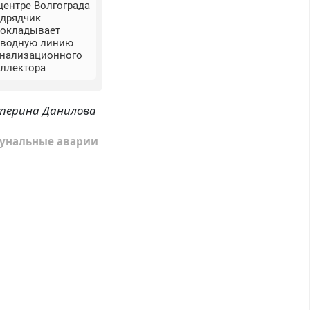
центре Волгограда
одрядчик
рокладывает
бводную линию
анализационного
оллектора
терина Данилова
унальные аварии