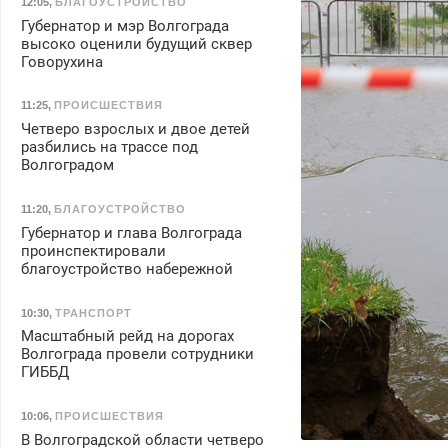
12:05
,
БЛАГОУСТРОЙСТВО
Губернатор и мэр Волгограда
высоко оценили будущий сквер
Говорухина
11:25
,
ПРОИСШЕСТВИЯ
Четверо взрослых и двое детей
разбились на трассе под
Волгоградом
11:20
,
БЛАГОУСТРОЙСТВО
Губернатор и глава Волгограда
проинспектировали
благоустройство набережной
10:30
,
ТРАНСПОРТ
Масштабный рейд на дорогах
Волгограда провели сотрудники
ГИББД
10:06
,
ПРОИСШЕСТВИЯ
В Волгоградской области четверо