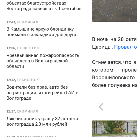
объектах благоустройствах
Волгограда завершат к 1 сентября
13:43
,
КРИМИНАЛ
В Камышине яркую блондинку
поймали с закладкой для друга
В ночь на 28 окт
Царицы.
Провал 
13:06
,
ОБЩЕСТВО
Чрезвычайная пожароопасность
объявлена в Волгоградской
Отмечается, что 
области
котором проле
Ворошиловского
12:42
,
ТРАНСПОРТ
более полувека на
Водители без прав, авто без
регристрации: итоги рейда ГАИ в
Волгограде
12:17
,
КРИМИНАЛ
Лжечиновник украл у 82-летнего
волгоградца 2,3 млн рублей