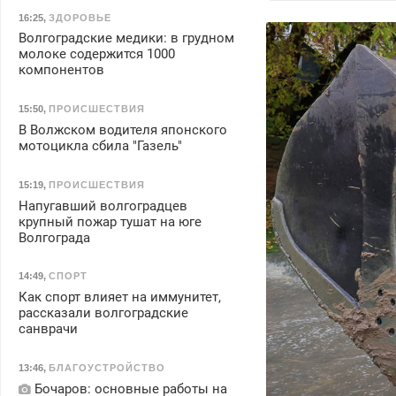
16:25
,
ЗДОРОВЬЕ
Волгоградские медики: в грудном
молоке содержится 1000
компонентов
15:50
,
ПРОИСШЕСТВИЯ
В Волжском водителя японского
мотоцикла сбила "Газель"
15:19
,
ПРОИСШЕСТВИЯ
Напугавший волгоградцев
крупный пожар тушат на юге
Волгограда
14:49
,
СПОРТ
Как спорт влияет на иммунитет,
рассказали волгоградские
санврачи
13:46
,
БЛАГОУСТРОЙСТВО
Бочаров: основные работы на