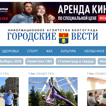
ЗДОРОВЬЕ
СПОРТ
ЖКХ
КУЛЬТУРА
НЕОБЫЧНОЕ
Выборы 2026
Памятник СВО
Сталинград в сердце
Фин
онструкция ЦПКиО
80-летие Победы
Парк Героев-летчи
ЙСТВО
7 Авг
,
ОБЩЕСТВО
7 Авг
,
ОБЩЕ