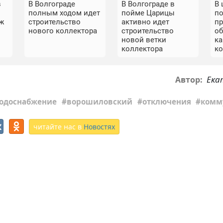
в
В Волгограде
В Волгограде в
В 
полным ходом идет
пойме Царицы
п
ж
строительство
активно идет
п
нового коллектора
строительство
о
новой ветки
к
коллектора
к
Ека
Автор:
одоснабжение
ворошиловский
отключения
комм
читайте нас в
Новостях