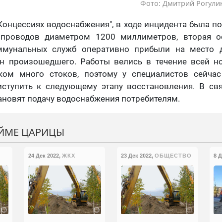
Фото: Дмитрий Рогулин
Концессиях водоснабжения", в ходе инцидента была п
опроводов диаметром 1200 миллиметров, вторая ос
ммунальных служб оперативно прибыли на место д
н произошедшего. Работы велись в течение всей но
ом много стоков, поэтому у специалистов сейчас
ступить к следующему этапу восстановления. В св
новят подачу водоснабжения потребителям.
ОЙМЕ ЦАРИЦЫ
24 Дек 2022
,
ЖКХ
23 Дек 2022
,
ОБЩЕСТВО
8 