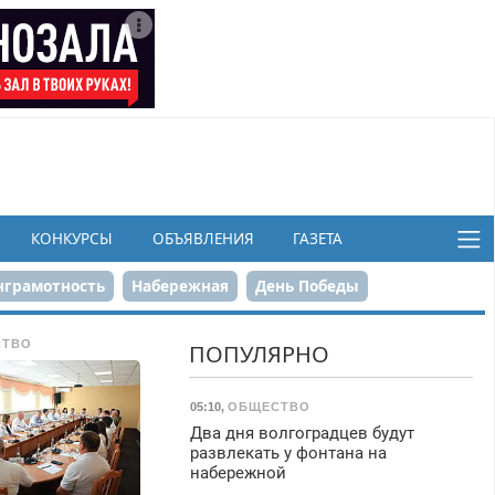
КОНКУРСЫ
ОБЪЯВЛЕНИЯ
ГАЗЕТА
грамотность
Набережная
День Победы
ков
СТВО
ПОПУЛЯРНО
05:10
,
ОБЩЕСТВО
Два дня волгоградцев будут
развлекать у фонтана на
набережной