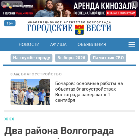
Реклама
16+
НОВОСТИ
АФИША
ОБЪЯВЛЕНИЯ
КОНКУРСЫ
На службе городу
Выборы 2026
Памятник СВО
Сталинград в сердце
Финграмотность
8 Авг
,
БЛАГОУСТРОЙСТВО
Бочаров: основные работы на
Набережная
День Победы
Реконструкция ЦПКиО
объектах благоустройствах
Волгограда завершат к 1
80-летие Победы
Парк Героев-летчиков
сентября
ЖКХ
Два района Волгограда