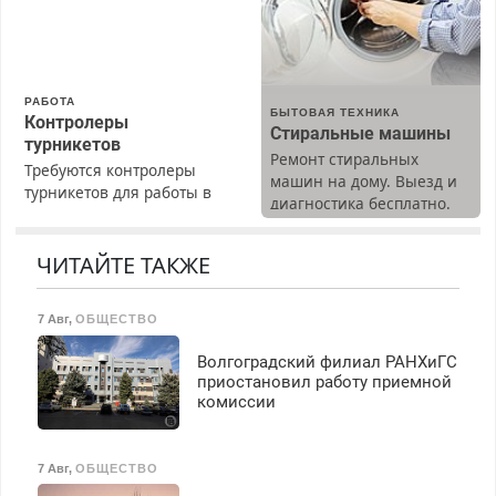
Срочно. Без выходных.
Пенсионерам – скидки до
40%. Мастер со стажем.
РАБОТА
БЫТОВАЯ ТЕХНИКА
Контролеры
Стиральные машины
турникетов
Ремонт стиральных
Требуются контролеры
машин на дому. Выезд и
турникетов для работы в
диагностика бесплатно.
Москве и Подмосковье
Предусмотрены скидки.
(мужчины, женщины).
Прием по ТК РФ. График
ЧИТАЙТЕ ТАКЖЕ
работы любой.
Бесплатное проживание.
7 Авг
,
ОБЩЕСТВО
З/п – до 96000 рублей до
вычета налогов.
Волгоградский филиал РАНХиГС
Ежемесячно
приостановил работу приемной
выплачивается денежная
комиссии
премия. Возможно
бесплатное обучение,
получение документов,
7 Авг
,
ОБЩЕСТВО
работа инспектором по