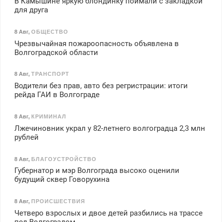
В Камышине яркую блондинку поймали с закладкой
для друга
8 Авг
,
ОБЩЕСТВО
Чрезвычайная пожароопасность объявлена в
Волгоградской области
8 Авг
,
ТРАНСПОРТ
Водители без прав, авто без регристрации: итоги
рейда ГАИ в Волгограде
8 Авг
,
КРИМИНАЛ
Лжечиновник украл у 82-летнего волгоградца 2,3 млн
рублей
8 Авг
,
БЛАГОУСТРОЙСТВО
Губернатор и мэр Волгограда высоко оценили
будущий сквер Говорухина
8 Авг
,
ПРОИСШЕСТВИЯ
Четверо взрослых и двое детей разбились на трассе
под Волгоградом