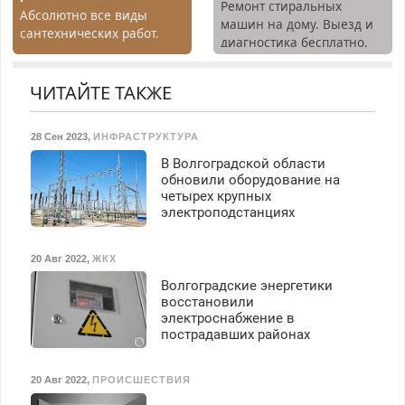
премия. Возможно
Ремонт стиральных
Абсолютно все виды
бесплатное обучение,
машин на дому. Выезд и
сантехнических работ.
получение документов,
диагностика бесплатно.
Быстро. Качественно.
работа инспектором по
Предусмотрены скидки.
Недорого.
транспортной
ЧИТАЙТЕ ТАКЖЕ
безопасности с з/п до
125000 руб.
28 Сен 2023
,
ИНФРАСТРУКТУРА
В Волгоградской области
обновили оборудование на
четырех крупных
электроподстанциях
20 Авг 2022
,
ЖКХ
Волгоградские энергетики
восстановили
электроснабжение в
пострадавших районах
20 Авг 2022
,
ПРОИСШЕСТВИЯ