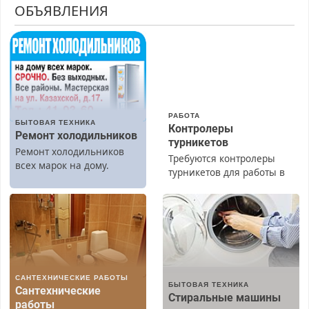
ОБЪЯВЛЕНИЯ
РАБОТА
БЫТОВАЯ ТЕХНИКА
Контролеры
Ремонт холодильников
турникетов
Ремонт холодильников
Требуются контролеры
всех марок на дому.
турникетов для работы в
Москве и Подмосковье
(мужчины, женщины).
Прием по ТК РФ. График
работы любой.
Бесплатное проживание.
З/п – до 96000 рублей до
вычета налогов.
САНТЕХНИЧЕСКИЕ РАБОТЫ
Ежемесячно
БЫТОВАЯ ТЕХНИКА
Сантехнические
выплачивается денежная
Стиральные машины
работы