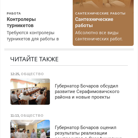
40%. Мастер со стажем.
РАБОТА
САНТЕХНИЧЕСКИЕ РАБОТЫ
Контролеры
Сантехнические
турникетов
работы
Требуются контролеры
Абсолютно все виды
турникетов для работы в
сантехнических работ.
Москве и Подмосковье
Быстро. Качественно.
(мужчины, женщины).
Недорого.
Прием по ТК РФ. График
ЧИТАЙТЕ ТАКЖЕ
работы любой.
Бесплатное проживание.
12:25
,
ОБЩЕСТВО
З/п – до 96000 рублей до
вычета налогов.
Губернатор Бочаров обсудил
Ежемесячно
развитие Серафимовичского
выплачивается денежная
района и новые проекты
премия. Возможно
бесплатное обучение,
получение документов,
11:13
,
ОБЩЕСТВО
работа инспектором по
транспортной
Губернатор Бочаров оценил
безопасности с з/п до
результаты реализации
125000 руб.