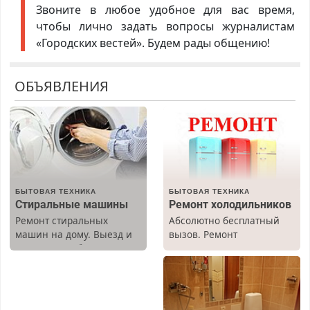
Звоните в любое удобное для вас время,
чтобы лично задать вопросы журналистам
«Городских вестей». Будем рады общению!
ОБЪЯВЛЕНИЯ
БЫТОВАЯ ТЕХНИКА
БЫТОВАЯ ТЕХНИКА
Стиральные машины
Ремонт холодильников
Ремонт стиральных
Абсолютно бесплатный
машин на дому. Выезд и
вызов. Ремонт
диагностика бесплатно.
холодильников всех
Предусмотрены скидки.
марок на дому, с
гарантией. Все р-ны.
Срочно. Без выходных.
Пенсионерам – скидки до