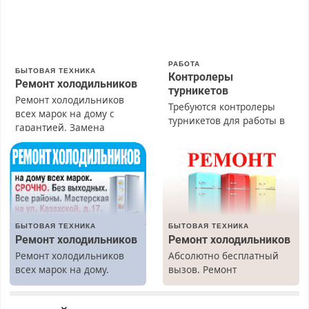
РАБОТА
БЫТОВАЯ ТЕХНИКА
Контролеры
Ремонт холодильников
турникетов
Ремонт холодильников
Требуются контролеры
всех марок на дому с
турникетов для работы в
гарантией. Замена
Москве и Подмосковье
резины. Качественно.
(мужчины, женщины).
Недорого. Без выходных.
Прием по ТК РФ. График
Все районы. Скидка.
работы любой.
Вызов бесплатный.
Бесплатное проживание.
З/п – до 96000 рублей до
вычета налогов.
БЫТОВАЯ ТЕХНИКА
БЫТОВАЯ ТЕХНИКА
Ежемесячно
Ремонт холодильников
Ремонт холодильников
выплачивается денежная
Ремонт холодильников
Абсолютно бесплатный
премия. Возможно
всех марок на дому.
вызов. Ремонт
бесплатное обучение,
холодильников всех
получение документов,
марок на дому, с
работа инспектором по