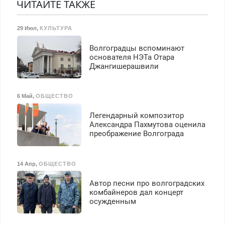
гарантией. Все р-ны.
ЧИТАЙТЕ ТАКЖЕ
транспортной
Срочно. Без выходных.
безопасности с з/п до
Пенсионерам – скидки до
125000 руб.
29 Июл
,
КУЛЬТУРА
40%. Мастер со стажем.
Волгоградцы вспоминают
основателя НЭТа Отара
Джангишерашвили
6 Май
,
ОБЩЕСТВО
Легендарный композитор
Александра Пахмутова оценила
преображение Волгограда
14 Апр
,
ОБЩЕСТВО
Автор песни про волгоградских
комбайнеров дал концерт
осужденным