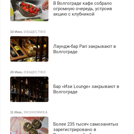
В Волгограде кафе собрало
Ежемесячно
огромную очередь, устроив
выплачивается денежная
акцию с клубникой
премия. Возможно
бесплатное обучение,
получение документов,
10 Июл
,
ОБЩЕСТВО
работа инспектором по
транспортной
Лаундж-бар Pari закрывают в
безопасности с з/п до
Волгограде
125000 руб.
20 Июн
,
ОБЩЕСТВО
Бар «Изи Lounge» закрывают в
Волгограде
11 Июн
,
ЭКОНОМИКА
Более 235 тысяч самозанятых
зарегистрировано в