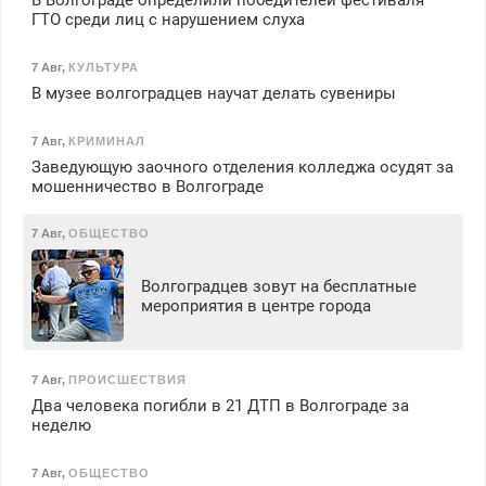
В Волгограде определили победителей фестиваля
ГТО среди лиц с нарушением слуха
7 Авг
,
КУЛЬТУРА
В музее волгоградцев научат делать сувениры
7 Авг
,
КРИМИНАЛ
Заведующую заочного отделения колледжа осудят за
мошенничество в Волгограде
7 Авг
,
ОБЩЕСТВО
Волгоградцев зовут на бесплатные
мероприятия в центре города
7 Авг
,
ПРОИСШЕСТВИЯ
Два человека погибли в 21 ДТП в Волгограде за
неделю
7 Авг
,
ОБЩЕСТВО