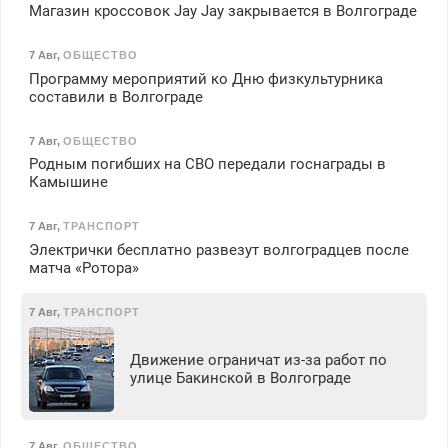
Магазин кроссовок Jay Jay закрывается в Волгограде
7 Авг
,
ОБЩЕСТВО
Программу мероприятий ко Дню физкультурника
составили в Волгограде
7 Авг
,
ОБЩЕСТВО
Родным погибших на СВО передали госнаграды в
Камышине
7 Авг
,
ТРАНСПОРТ
Электрички бесплатно развезут волгоградцев после
матча «Ротора»
7 Авг
,
ТРАНСПОРТ
Движение ограничат из-за работ по
улице Бакинской в Волгограде
7 Авг
,
ОБЩЕСТВО