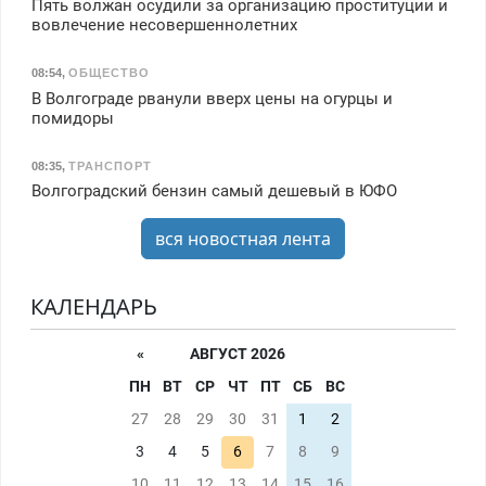
Пять волжан осудили за организацию проституции и
вовлечение несовершеннолетних
08:54
,
ОБЩЕСТВО
В Волгограде рванули вверх цены на огурцы и
помидоры
08:35
,
ТРАНСПОРТ
Волгоградский бензин самый дешевый в ЮФО
вся новостная лента
КАЛЕНДАРЬ
«
АВГУСТ 2026
ПН
ВТ
СР
ЧТ
ПТ
СБ
ВС
27
28
29
30
31
1
2
3
4
5
6
7
8
9
10
11
12
13
14
15
16