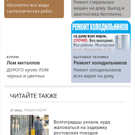
Ремонт стиральных
Абсолютно все виды
машин на дому. Выезд и
сантехнических работ.
диагностика бесплатно.
Быстро. Качественно.
Предусмотрены скидки.
Недорого.
КУПЛЮ
БЫТОВАЯ ТЕХНИКА
Лом металлов
Ремонт холодильников
ДОРОГО куплю ЛОМ
Ремонт холодильников
черных и цветных
всех марок на дому.
металлов, вывозим сами.
ЧИТАЙТЕ ТАКЖЕ
27 Июл
,
ТРАНСПОРТ
Волгоградцы узнали, куда
жаловаться на задержку
ростовских поездов