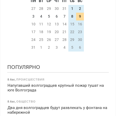
ПН
ВТ
СР
ЧТ
ПТ
СБ
ВС
27
28
29
30
31
1
2
3
4
5
6
7
8
9
10
11
12
13
14
15
16
17
18
19
20
21
22
23
24
25
26
27
28
29
30
31
1
2
3
4
5
6
ПОПУЛЯРНО
8 Авг
,
ПРОИСШЕСТВИЯ
Напугавший волгоградцев крупный пожар тушат на
юге Волгограда
8 Авг
,
ОБЩЕСТВО
Два дня волгоградцев будут развлекать у фонтана на
набережной