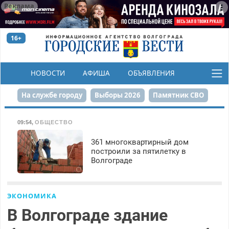
Реклама
16+
НОВОСТИ
АФИША
ОБЪЯВЛЕНИЯ
КОНКУРСЫ
На службе городу
Выборы 2026
Памятник СВО
Сталинград в сердце
Финграмотность
09:54
,
ОБЩЕСТВО
Набережная
День Победы
Реконструкция ЦПКиО
361 многоквартирный дом
построили за пятилетку в
Волгограде
80-летие Победы
Парк Героев-летчиков
ЭКОНОМИКА
В Волгограде здание