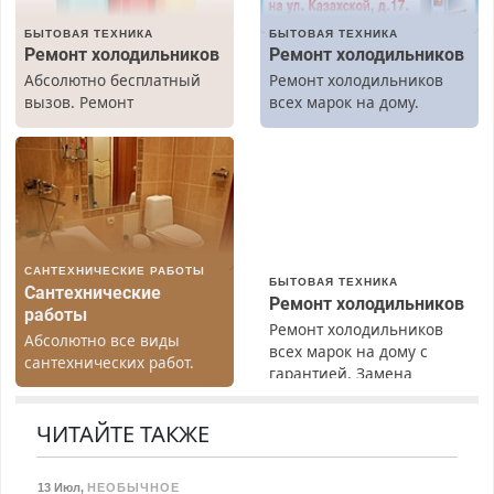
БЫТОВАЯ ТЕХНИКА
БЫТОВАЯ ТЕХНИКА
Ремонт холодильников
Ремонт холодильников
Абсолютно бесплатный
Ремонт холодильников
вызов. Ремонт
всех марок на дому.
холодильников всех
марок на дому, с
гарантией. Все р-ны.
Срочно. Без выходных.
Пенсионерам – скидки до
40%. Мастер со стажем.
САНТЕХНИЧЕСКИЕ РАБОТЫ
БЫТОВАЯ ТЕХНИКА
Сантехнические
Ремонт холодильников
работы
Ремонт холодильников
Абсолютно все виды
всех марок на дому с
сантехнических работ.
гарантией. Замена
Быстро. Качественно.
резины. Качественно.
Недорого.
Недорого. Без выходных.
ЧИТАЙТЕ ТАКЖЕ
Все районы. Скидка.
Вызов бесплатный.
13 Июл
,
НЕОБЫЧНОЕ