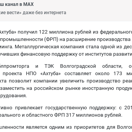
аш канал в MAX
ие вести» даже без интернета
хтуба» получил 122 миллиона рублей из федеральног
 промышленности (ФРП) на расширение производства 
инга. Металлургическая компания стала одной из де
учивших финансовую поддержку от институтов развития
промторга и ТЭК Волгоградской области, о
о проекта НПО «Ахтуба» составляет около 173 ми
кта позволит компании увеличить производство реа
и заместить на российском рынке иностранную проду
рудования.
тивно привлекает государственную поддержку: с 20
рального и областного ФРП 317 миллионов рублей.
ленности является одним из приоритетов для Волгог