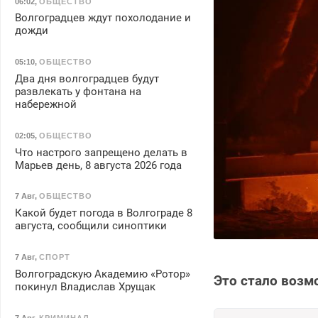
06:02
,
ОБЩЕСТВО
Волгоградцев ждут похолодание и
дожди
05:10
,
ОБЩЕСТВО
Два дня волгоградцев будут
развлекать у фонтана на
набережной
02:05
,
ОБЩЕСТВО
Что настрого запрещено делать в
Марьев день, 8 августа 2026 года
7 Авг
,
ОБЩЕСТВО
Какой будет погода в Волгограде 8
августа, сообщили синоптики
7 Авг
,
СПОРТ
Волгоградскую Академию «Ротор»
Это стало возм
покинул Владислав Хрущак
7 Авг
,
КРИМИНАЛ