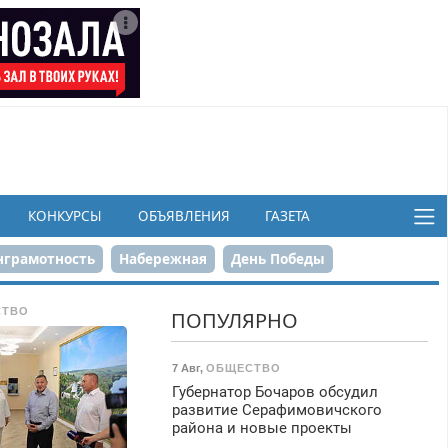
КОНКУРСЫ
ОБЪЯВЛЕНИЯ
ГАЗЕТА
грамотность
Набережная
День Победы
ков
СТВО
ПОПУЛЯРНО
7 Авг
,
ОБЩЕСТВО
Губернатор Бочаров обсудил
развитие Серафимовичского
района и новые проекты