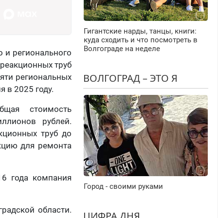
Гигантские нарды, танцы, книги:
куда сходить и что посмотреть в
Волгограде на неделе
о и регионального
реакционных труб
ВОЛГОГРАД – ЭТО Я
сяти региональных
 в 2025 году.
бщая стоимость
ллионов рублей.
кционных труб до
кцию для ремонта
16 года компания
Город - своими руками
радской области.
ЦИФРА ДНЯ