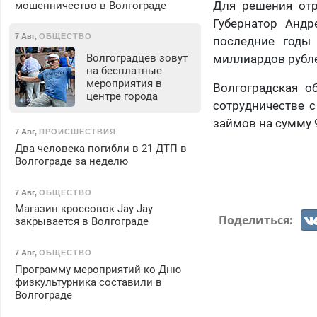
Для решения отр
мошенничество в Волгограде
Губернатор Андр
7 Авг
,
ОБЩЕСТВО
последние годы
Волгоградцев зовут
миллиардов рубле
на бесплатные
мероприятия в
Волгоградская о
центре города
сотрудничестве 
займов на сумму 
7 Авг
,
ПРОИСШЕСТВИЯ
Два человека погибли в 21 ДТП в
Волгограде за неделю
7 Авг
,
ОБЩЕСТВО
Магазин кроссовок Jay Jay
Поделиться:
закрывается в Волгограде
7 Авг
,
ОБЩЕСТВО
Программу мероприятий ко Дню
физкультурника составили в
Волгограде