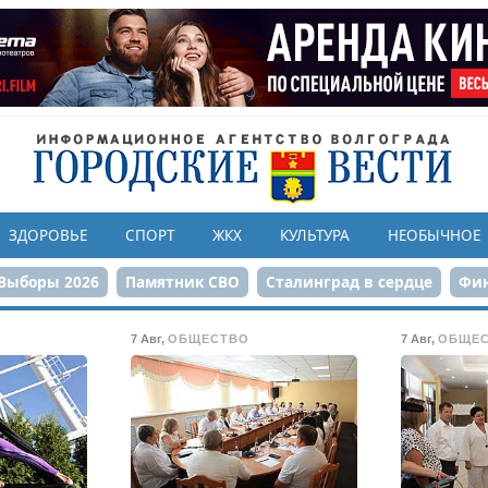
ЗДОРОВЬЕ
СПОРТ
ЖКХ
КУЛЬТУРА
НЕОБЫЧНОЕ
Выборы 2026
Памятник СВО
Сталинград в сердце
Фин
онструкция ЦПКиО
80-летие Победы
Парк Героев-летчи
7 Авг
,
ОБЩЕСТВО
7 Авг
,
ОБЩЕ