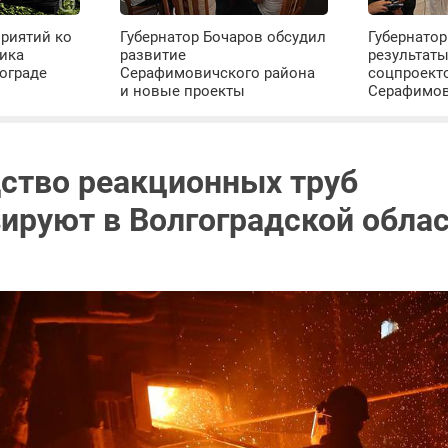
риятий ко
Губернатор Бочаров обсудил
Губернатор
ика
развитие
результат
ограде
Серафимовичского района
соцпроект
и новые проекты
Серафимо
ство реакционных труб
ируют в Волгоградской обла