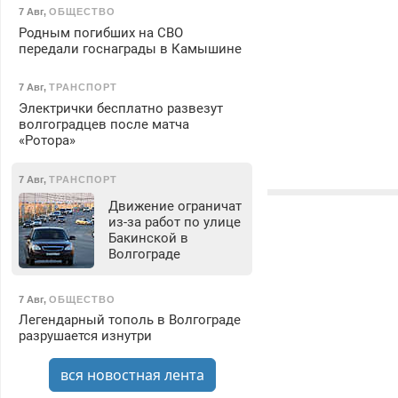
7 Авг
,
ОБЩЕСТВО
Родным погибших на СВО
передали госнаграды в Камышине
7 Авг
,
ТРАНСПОРТ
Электрички бесплатно развезут
волгоградцев после матча
«Ротора»
7 Авг
,
ТРАНСПОРТ
Движение ограничат
из-за работ по улице
Бакинской в
Волгограде
7 Авг
,
ОБЩЕСТВО
Легендарный тополь в Волгограде
разрушается изнутри
вся новостная лента