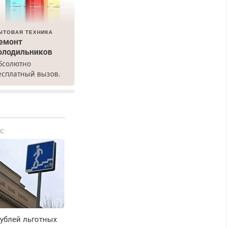
ЫТОВАЯ ТЕХНИКА
емонт
олодильников
бсолютно
есплатный вызов.
емонт
олодильников всех
арок на дому, с
арантией. Все р-ны.
рочно. Без
С
ыходных.
енсионерам –
кидки до 40%.
астер со стажем.
рублей льготных