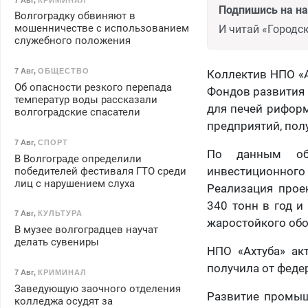
Подпишись на н
Волгоградку обвиняют в
мошенничестве с использованием
И читай «Городск
служебного положения
7 Авг
,
ОБЩЕСТВО
Коллектив НПО «А
Об опасности резкого перепада
Фондов развития
температур воды рассказали
для печей риформ
волгоградские спасатели
предприятий, пол
7 Авг
,
СПОРТ
По данным обл
В Волгограде определили
инвестиционног
победителей фестиваля ГТО среди
лиц с нарушением слуха
Реализация прое
340 тонн в год 
7 Авг
,
КУЛЬТУРА
жаростойкого обо
В музее волгоградцев научат
делать сувениры
НПО «Ахтуба» ак
получила от феде
7 Авг
,
КРИМИНАЛ
Заведующую заочного отделения
Развитие промыш
колледжа осудят за