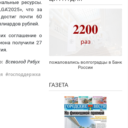
нальные ресурсы.
GA’2025», что за
достиг почти 60
2200
ллиардов рублей.
ших соглашение о
раз
иона получили 27
ия.
Всеволод Рябух
р:
пожаловались волгоградцы в Банк
России
я
господдержка
ГАЗЕТА