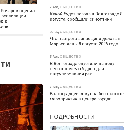
7 Авг
,
ОБЩЕСТВО
 Бочаров оценил
Какой будет погода в Волгограде 8
ы реализации
августа, сообщили синоптики
ов в
виче
02:05
,
ОБЩЕСТВО
Что настрого запрещено делать в
Марьев день, 8 августа 2026 года
5 Авг
,
ОБЩЕСТВО
сти
В Волгограде спустили на воду
непотопляемый дрон для
патрулирования рек
7 Авг
,
ОБЩЕСТВО
Волгоградцев зовут на бесплатные
мероприятия в центре города
ПОДРОБНОСТИ