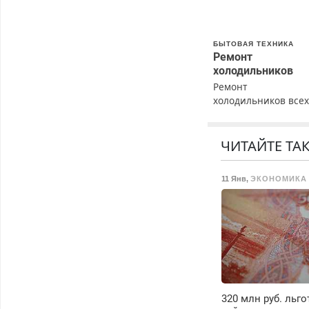
БЫТОВАЯ ТЕХНИКА
Ремонт
холодильников
Ремонт
холодильников все
марок на дому с
гарантией. Замена
резины. Качественн
ЧИТАЙТЕ ТА
Недорого. Без
выходных. Все
11 Янв
,
ЭКОНОМИКА
районы. Скидка.
Вызов бесплатный.
320 млн руб. льг