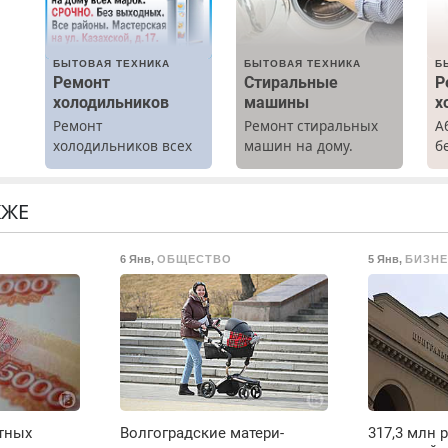
БЫТОВАЯ ТЕХНИКА
БЫТОВАЯ ТЕХНИКА
Б
Ремонт
Стиральные
Р
холодильников
машины
х
Ремонт
Ремонт стиральных
А
х
холодильников всех
машин на дому.
б
марок на дому.
Выезд и диагностика
Р
бесплатно.
х
о.
Предусмотрены
м
КЖЕ
скидки.
г
С
6 Янв
,
ОБЩЕСТВО
5 Янв
,
БИЗНЕ
в
П
с
М
отных
Волгоградские матери-
317,3 млн 