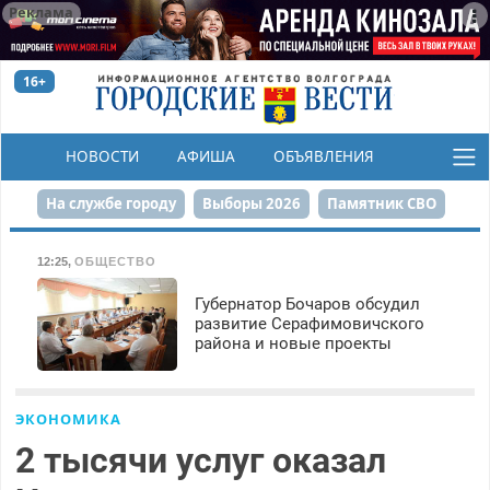
Реклама
16+
НОВОСТИ
АФИША
ОБЪЯВЛЕНИЯ
КОНКУРСЫ
На службе городу
Выборы 2026
Памятник СВО
Сталинград в сердце
Финграмотность
12:25
,
ОБЩЕСТВО
Набережная
День Победы
Реконструкция ЦПКиО
Губернатор Бочаров обсудил
развитие Серафимовичского
района и новые проекты
80-летие Победы
Парк Героев-летчиков
ЭКОНОМИКА
2 тысячи услуг оказал