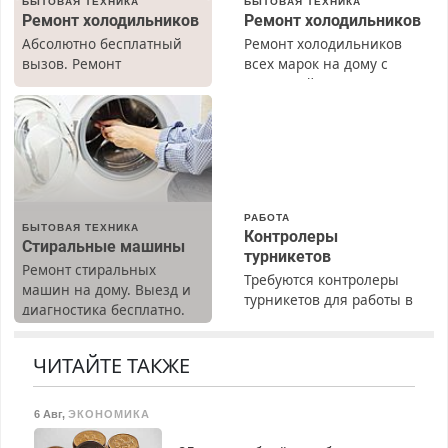
БЫТОВАЯ ТЕХНИКА
БЫТОВАЯ ТЕХНИКА
Ремонт холодильников
Ремонт холодильников
Абсолютно бесплатный
Ремонт холодильников
вызов. Ремонт
всех марок на дому с
холодильников всех
гарантией. Замена
марок на дому, с
резины. Качественно.
гарантией. Все р-ны.
Недорого. Без выходных.
Срочно. Без выходных.
Все районы. Скидка.
Пенсионерам – скидки до
Вызов бесплатный.
40%. Мастер со стажем.
РАБОТА
БЫТОВАЯ ТЕХНИКА
Контролеры
Стиральные машины
турникетов
Ремонт стиральных
Требуются контролеры
машин на дому. Выезд и
турникетов для работы в
диагностика бесплатно.
Москве и Подмосковье
Предусмотрены скидки.
(мужчины, женщины).
Прием по ТК РФ. График
ЧИТАЙТЕ ТАКЖЕ
работы любой.
Бесплатное проживание.
6 Авг
,
ЭКОНОМИКА
З/п – до 96000 рублей до
вычета налогов.