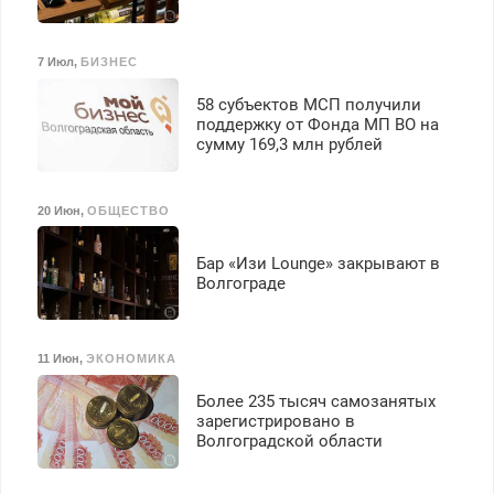
7 Июл
,
БИЗНЕС
58 субъектов МСП получили
поддержку от Фонда МП ВО на
сумму 169,3 млн рублей
20 Июн
,
ОБЩЕСТВО
Бар «Изи Lounge» закрывают в
Волгограде
11 Июн
,
ЭКОНОМИКА
Более 235 тысяч самозанятых
зарегистрировано в
Волгоградской области