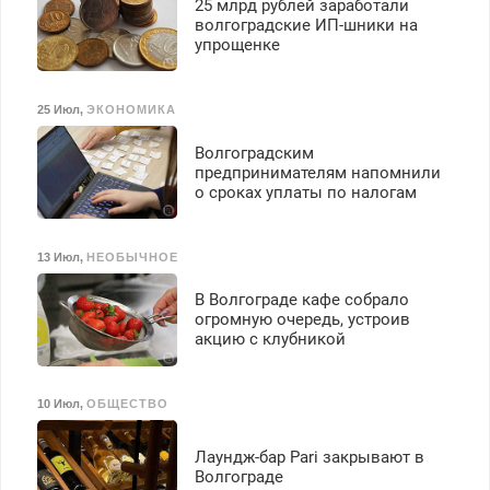
25 млрд рублей заработали
Ежемесячно
волгоградские ИП-шники на
выплачивается денежная
упрощенке
премия. Возможно
бесплатное обучение,
получение документов,
25 Июл
,
ЭКОНОМИКА
работа инспектором по
транспортной
Волгоградским
безопасности с з/п до
предпринимателям напомнили
125000 руб.
о сроках уплаты по налогам
13 Июл
,
НЕОБЫЧНОЕ
В Волгограде кафе собрало
огромную очередь, устроив
акцию с клубникой
10 Июл
,
ОБЩЕСТВО
Лаундж-бар Pari закрывают в
Волгограде