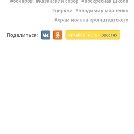
бочаров
казанский собор
воскресная школа
церкви
владимир марченко
храм иоанна кронштадтского
Поделиться:
читайте нас в
Новостях