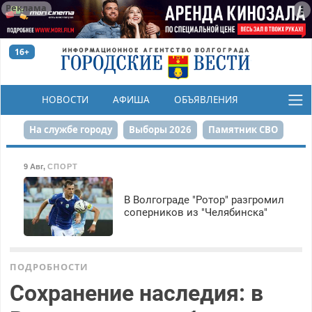
Реклама
16+
НОВОСТИ
АФИША
ОБЪЯВЛЕНИЯ
КОНКУРСЫ
На службе городу
Выборы 2026
Памятник СВО
Сталинград в сердце
Финграмотность
9 Авг
,
СПОРТ
Набережная
День Победы
Реконструкция ЦПКиО
В Волгограде "Ротор" разгромил
соперников из "Челябинска"
80-летие Победы
Парк Героев-летчиков
ПОДРОБНОСТИ
Сохранение наследия: в