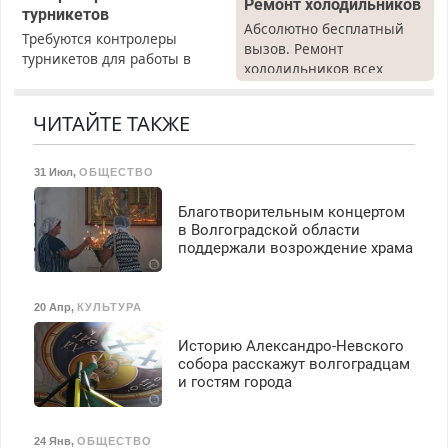
Ремонт холодильников
турникетов
Абсолютно бесплатный
Требуются контролеры
вызов. Ремонт
турникетов для работы в
холодильников всех
Москве и Подмосковье
марок на дому, с
(мужчины, женщины).
гарантией. Все р-ны.
Прием по ТК РФ. График
ЧИТАЙТЕ ТАКЖЕ
Срочно. Без выходных.
работы любой.
Пенсионерам – скидки до
Бесплатное проживание.
40%. Мастер со стажем.
31 Июл
,
ОБЩЕСТВО
З/п – до 96000 рублей до
вычета налогов.
Благотворительным концертом
Ежемесячно
в Волгоградской области
выплачивается денежная
поддержали возрождение храма
премия. Возможно
бесплатное обучение,
получение документов,
20 Апр
,
КУЛЬТУРА
работа инспектором по
транспортной
Историю Александро-Невского
безопасности с з/п до
собора расскажут волгоградцам
125000 руб.
и гостям города
24 Янв
,
ОБЩЕСТВО