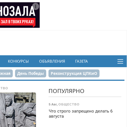
КОНКУРСЫ
ОБЪЯВЛЕНИЯ
ГАЗЕТА
ежная
День Победы
Реконструкция ЦПКиО
в
СТВО
ПОПУЛЯРНО
5 Авг
,
ОБЩЕСТВО
Что строго запрещено делать 6
августа