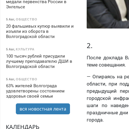
медали первенства России в
Энгельсе
5 Авг
,
ОБЩЕСТВО
20 фальшивых купюр выявили и
изъяли из оборота в
Волгоградской области
2.
5 Авг
,
КУЛЬТУРА
100 тысяч рублей присудили
После доклада В
лучшему преподавателю ДШИ в
теме совещания.
Волгоградской области
— Опираясь на р
5 Авг
,
ОБЩЕСТВО
области, при по
63% жителей Волгограда
предыдущий пери
удовлетворены состоянием
здоровья своей семьи
городской инфра
шаги по наведе
вся новостная лента
праздничные дни 
города.
КАЛЕНДАРЬ