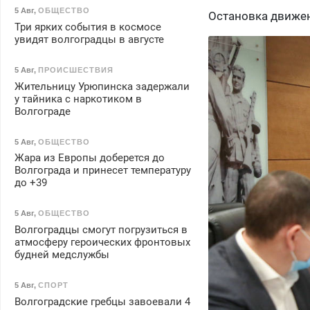
5 Авг
,
ОБЩЕСТВО
Остановка движени
Три ярких события в космосе
увидят волгоградцы в августе
5 Авг
,
ПРОИСШЕСТВИЯ
Жительницу Урюпинска задержали
у тайника с наркотиком в
Волгограде
5 Авг
,
ОБЩЕСТВО
Жара из Европы доберется до
Волгограда и принесет температуру
до +39
5 Авг
,
ОБЩЕСТВО
Волгоградцы смогут погрузиться в
атмосферу героических фронтовых
будней медслужбы
5 Авг
,
СПОРТ
Волгоградские гребцы завоевали 4