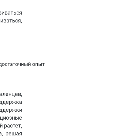
виваться
иваться,
 достаточный опыт
ленцев,
оддержка
оддержки
циозные
й растет,
а, решая