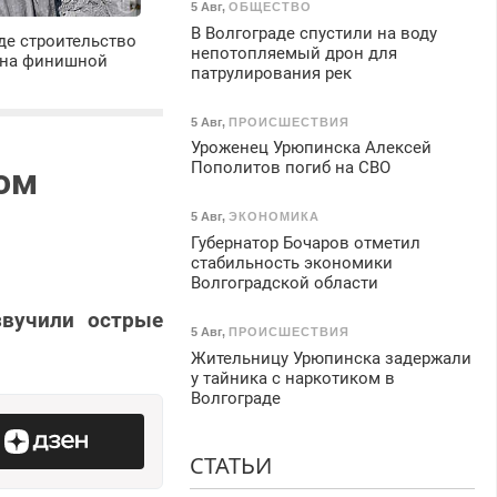
5 Авг
,
ОБЩЕСТВО
В Волгограде спустили на воду
де строительство
непотопляемый дрон для
 на финишной
патрулирования рек
5 Авг
,
ПРОИСШЕСТВИЯ
Уроженец Урюпинска Алексей
Пополитов погиб на СВО
вом
5 Авг
,
ЭКОНОМИКА
Губернатор Бочаров отметил
стабильность экономики
Волгоградской области
звучили острые
5 Авг
,
ПРОИСШЕСТВИЯ
Жительницу Урюпинска задержали
у тайника с наркотиком в
Волгограде
СТАТЬИ