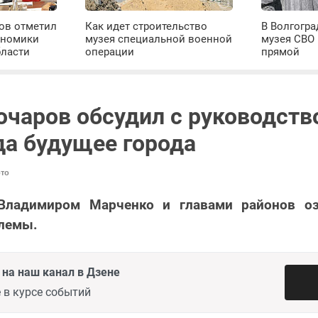
ров отметил
Как идет строительство
В Волгогра
ономики
музея специальной военной
музея СВО
бласти
операции
прямой
очаров обсудил с руководст
да будущее города
то
Владимиром Марченко и главами районов о
блемы.
на наш канал в Дзене
 в курсе событий