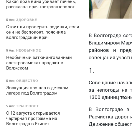
Какая доза вина убивает печень,
рассказал врач-гастроэнтеролог
5 Авг
,
ЗДОРОВЬЕ
Стоит ли проверить родинки, если
они не беспокоят, пояснила
В Волгограде сег
волгоградский врач
Владимиром Марче
районов и пред
5 Авг
,
НЕОБЫЧНОЕ
совещания участн
Необычный затюнингованный
электросамокат продают в
1.
Волжском
5 Авг
,
ОБЩЕСТВО
Совещание начал
Эвакуация прошла в детском
за непогоды на 
лагере под Волгоградом
1300 единиц техни
5 Авг
,
ТРАНСПОРТ
В Волгограде в 
С 12 августа открывается
Расчистка дорог 
чартерная программа из
Волгограда в Египет
Движение обществ