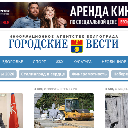
ЗДОРОВЬЕ
СПОРТ
ЖКХ
КУЛЬТУРА
НЕОБЫЧНОЕ
ы 2026
Сталинград в сердце
Финграмотность
Набер
а службе городу
80-летие Победы
Парк Героев-летчико
4 Авг
,
ИНФРАСТРУКТУРА
4 Авг
,
ОБЩЕ