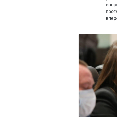
воп
прог
впер