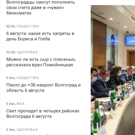
Волгоградцы смогут пополнять
свои счета даже в «чужих»
банкоматах
02:55
,
ОБЩЕСТВО
6 августа: какие есть запреты в
день Бориса и Глеба
01:50
,
ЗДОРОВЬЕ
Можно ли есть сыр с плесенью,
рассказала врач Помойнецкая
5 Авг
,
ОБЩЕСТВО
Пекло до +38 накроет Волгоград и
область 6 августа
5 Авг
,
ЖКХ
Свет пропадет в четырех районах
Волгограда 6 августа
5 Авг
,
ЗДОРОВЬЕ