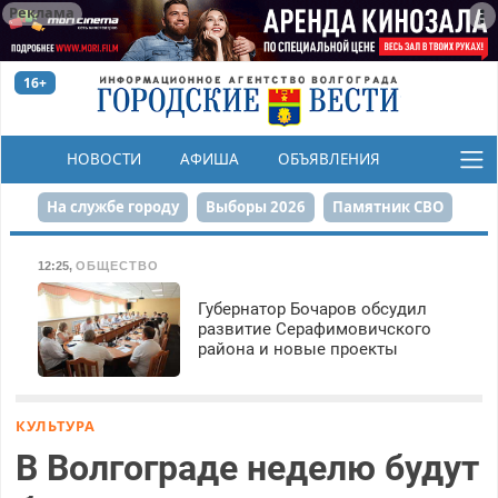
Реклама
16+
НОВОСТИ
АФИША
ОБЪЯВЛЕНИЯ
КОНКУРСЫ
На службе городу
Выборы 2026
Памятник СВО
Сталинград в сердце
Финграмотность
12:25
,
ОБЩЕСТВО
Набережная
День Победы
Реконструкция ЦПКиО
Губернатор Бочаров обсудил
развитие Серафимовичского
района и новые проекты
80-летие Победы
Парк Героев-летчиков
КУЛЬТУРА
В Волгограде неделю будут