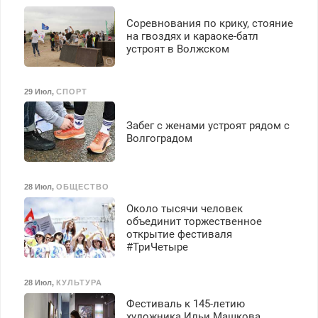
Соревнования по крику, стояние
на гвоздях и караоке-батл
устроят в Волжском
29 Июл
,
СПОРТ
Забег с женами устроят рядом с
Волгоградом
28 Июл
,
ОБЩЕСТВО
Около тысячи человек
объединит торжественное
открытие фестиваля
#ТриЧетыре
28 Июл
,
КУЛЬТУРА
Фестиваль к 145-летию
художника Ильи Машкова