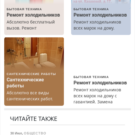
БЫТОВАЯ ТЕХНИКА
БЫТОВАЯ ТЕХНИКА
Ремонт холодильников
Ремонт холодильников
Абсолютно бесплатный
Ремонт холодильников
вызов. Ремонт
всех марок на дому.
холодильников всех
марок на дому, с
гарантией. Все р-ны.
Срочно. Без выходных.
Пенсионерам – скидки до
40%. Мастер со стажем.
САНТЕХНИЧЕСКИЕ РАБОТЫ
БЫТОВАЯ ТЕХНИКА
Сантехнические
Ремонт холодильников
работы
Ремонт холодильников
Абсолютно все виды
всех марок на дому с
сантехнических работ.
гарантией. Замена
Быстро. Качественно.
резины. Качественно.
Недорого.
Недорого. Без выходных.
ЧИТАЙТЕ ТАКЖЕ
Все районы. Скидка.
Вызов бесплатный.
30 Июл
,
ОБЩЕСТВО