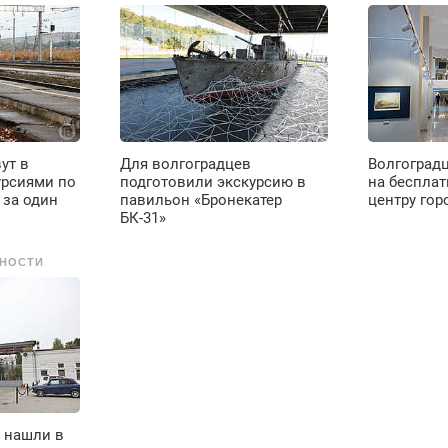
Вызов бесплатный.
о
ое
ут в
Для волгоградцев
Волгоград
е
урсиями по
подготовили экскурсию в
на бесплат
 за один
павильон «Бронекатер
центру гор
БК-31»
до
НОСТИ
то нашли в