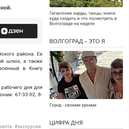
ной.
Гигантские нарды, танцы, книги:
куда сходить и что посмотреть в
Волгограде на неделе
ВОЛГОГРАД – ЭТО Я
ского района. Ее
ый шлюз, а также
есенный в Книгу
 рабочего дня для
нам: 67-33-02, 8-
Город - своими руками
ЦИФРА ДНЯ
репта
экскурсия