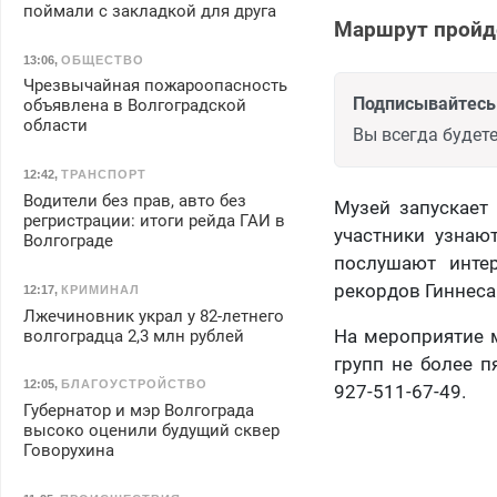
поймали с закладкой для друга
Маршрут пройде
13:06
,
ОБЩЕСТВО
Чрезвычайная пожароопасность
Подписывайтесь 
объявлена в Волгоградской
области
Вы всегда будете
12:42
,
ТРАНСПОРТ
Водители без прав, авто без
Музей запускает
регристрации: итоги рейда ГАИ в
участники узнаю
Волгограде
послушают инте
рекордов Гиннеса
12:17
,
КРИМИНАЛ
Лжечиновник украл у 82-летнего
На мероприятие м
волгоградца 2,3 млн рублей
групп не более п
12:05
,
БЛАГОУСТРОЙСТВО
927-511-67-49.
Губернатор и мэр Волгограда
высоко оценили будущий сквер
Говорухина