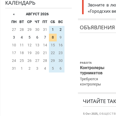
КАЛЕНДАРЬ
Звоните в лю
«Городских в
«
АВГУСТ 2026
ПН
ВТ
СР
ЧТ
ПТ
СБ
ВС
ОБЪЯВЛЕНИЯ
27
28
29
30
31
1
2
3
4
5
6
7
8
9
10
11
12
13
14
15
16
17
18
19
20
21
22
23
24
25
26
27
28
29
30
РАБОТА
Контролеры
31
1
2
3
4
5
6
турникетов
Требуются
контролеры
турникетов для
работы в Москве и
Подмосковье
ЧИТАЙТЕ ТА
(мужчины,
женщины). Прием п
5 Окт 2025
,
ОБЩЕСТ
ТК РФ. График рабо