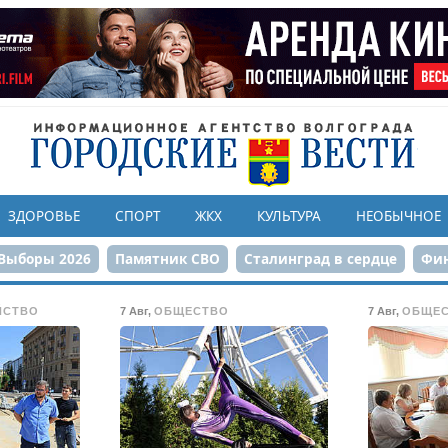
ЗДОРОВЬЕ
СПОРТ
ЖКХ
КУЛЬТУРА
НЕОБЫЧНОЕ
Выборы 2026
Памятник СВО
Сталинград в сердце
Фин
онструкция ЦПКиО
80-летие Победы
Парк Героев-летчи
ЙСТВО
7 Авг
,
ОБЩЕСТВО
7 Авг
,
ОБЩЕ