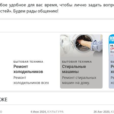
бое удобное для вас время, чтобы лично задать воп
естей». Будем рады общению!
БЫТОВАЯ ТЕХНИКА
БЫТОВАЯ ТЕХНИКА
Б
Ремонт
Стиральные
Р
холодильников
машины
х
Ремонт
Ремонт стиральных
Р
холодильников всех
машин на дому.
х
марок на дому с
Выезд и диагностика
м
гарантией. Замена
бесплатно.
резины. Качественно.
Предусмотрены
КЖЕ
Недорого. Без
скидки.
о
выходных. Все
ВО
4 Июн 2024
,
КУЛЬТУРА
26 Авг 2020
,
К
ты
районы. Скидка.