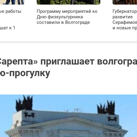
ые работы
Программу мероприятий ко
Губернатор
Дню физкультурника
развитие
х
составили в Волгограде
Серафимов
шат к 1
и новые п
Сарепта» приглашает волгогр
ю-прогулку