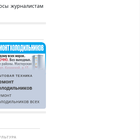
росы журналистам
ЫТОВАЯ ТЕХНИКА
емонт
олодильников
емонт
олодильников всех
арок на дому.
УЛЬТУРА