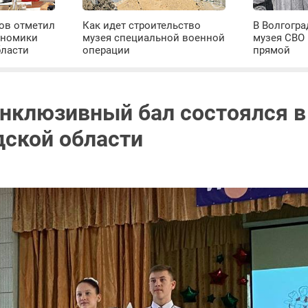
ров отметил
Как идет строительство
В Волгогра
ономики
музея специальной военной
музея СВО
бласти
операции
прямой
нклюзивный бал состоялся в
дской области