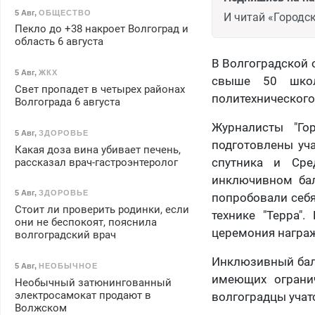
5 Авг
,
ОБЩЕСТВО
И читай «Городск
Пекло до +38 накроет Волгоград и
область 6 августа
В Волгоградской 
5 Авг
,
ЖКХ
свыше 50 школ
Свет пропадет в четырех районах
политехнического
Волгограда 6 августа
Журналисты "Го
5 Авг
,
ЗДОРОВЬЕ
подготовлены уч
Какая доза вина убивает печень,
спутника и Сре
рассказал врач-гастроэнтеролог
инключивном бал
5 Авг
,
ЗДОРОВЬЕ
попробовали себя
Стоит ли проверить родинки, если
технике "Терра"
они не беспокоят, пояснила
церемония награж
волгоградский врач
Инклюзивный бал 
5 Авг
,
НЕОБЫЧНОЕ
имеющих ограни
Необычный затюнингованный
электросамокат продают в
волгоградцы учат
Волжском