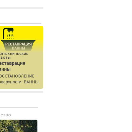
АНТЕХНИЧЕСКИЕ
АБОТЫ
еставрация
анны
ОССТАНОВЛЕНИЕ
оверхности: ВАННЫ,
аковины,
одоконника. От
кола до полной
еставрации. 100%
езультат.
ЕСТВО