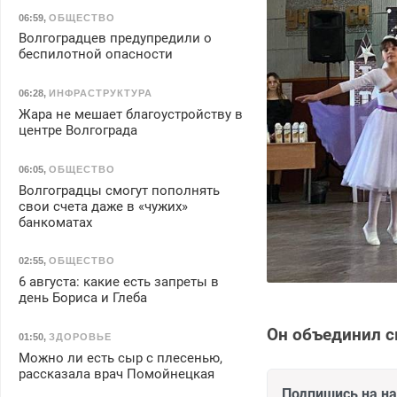
06:59
,
ОБЩЕСТВО
Волгоградцев предупредили о
беспилотной опасности
06:28
,
ИНФРАСТРУКТУРА
Жара не мешает благоустройству в
центре Волгограда
06:05
,
ОБЩЕСТВО
Волгоградцы смогут пополнять
свои счета даже в «чужих»
банкоматах
02:55
,
ОБЩЕСТВО
6 августа: какие есть запреты в
день Бориса и Глеба
Он объединил с
01:50
,
ЗДОРОВЬЕ
Можно ли есть сыр с плесенью,
рассказала врач Помойнецкая
Подпишись на н