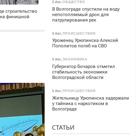
5 Авг
,
ОБЩЕСТВО
В Волгограде спустили на воду
де строительство
непотопляемый дрон для
 на финишной
патрулирования рек
5 Авг
,
ПРОИСШЕСТВИЯ
Уроженец Урюпинска Алексей
Пополитов погиб на СВО
5 Авг
,
ЭКОНОМИКА
Губернатор Бочаров отметил
стабильность экономики
Волгоградской области
5 Авг
,
ПРОИСШЕСТВИЯ
Жительницу Урюпинска задержали
у тайника с наркотиком в
Волгограде
СТАТЬИ