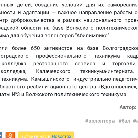
нных детей, создание условий для их самореали
вности и адаптации — важное направление работы с
тр добровольчества в рамках национального проек
радской области на базе Волжского политехническог
мма для обучения волонтеров "Абилимпикс".
или более 650 активистов на базе Волгоградског
гоградского профессионального техникума кад
 колледжа ресторанного сервиса и торговли,
олледжа, Калачевского техникума-интерната,
 техникума, Камышинского индустриально-педагогич
бластного реабилитационного центра «Вдохновение»
аты №3 и Волжского политехнического техникума.
Автор:
волонтеры
бал
читайте нас в
Новостях