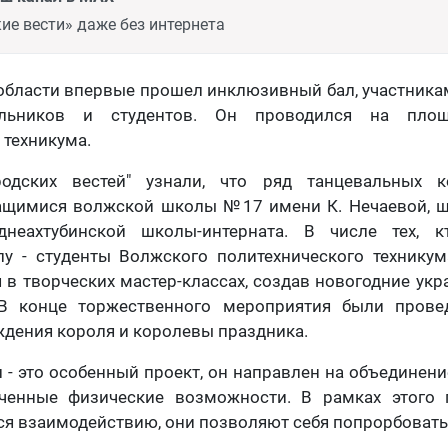
ие вести» даже без интернета
области впервые прошел инклюзивный бал, участника
ьников и студентов. Он проводился на площ
 техникума.
родских вестей" узнали, что ряд танцевальных 
ащимися
волжской школы №17 имени К. Нечаевой, 
днеахтубинской школы-интерната. В числе тех, 
у - студенты Волжского политехнического технику
 в творческих мастер-классах, создав новогодние укр
. В конце торжественного мероприятия были про
дения короля и королевы праздника.
- это особенный проект, он направлен на объединен
ченные физические возможности. В рамках этого 
ся взаимодействию, они позволяют себя попрорбовать 