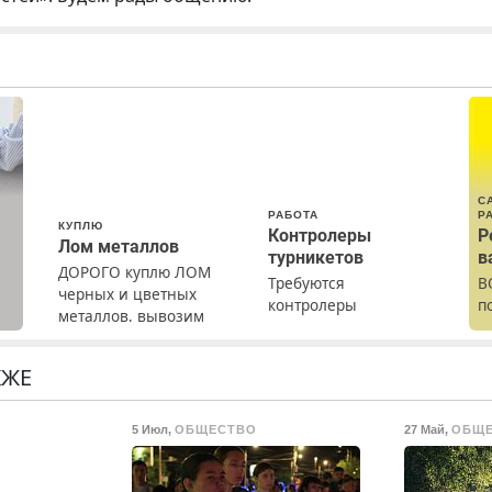
С
РАБОТА
Р
КУПЛЮ
Контролеры
Р
Лом металлов
турникетов
в
ДОРОГО куплю ЛОМ
Требуются
В
черных и цветных
контролеры
п
металлов, вывозим
а
турникетов для
р
сами.
работы в Москве и
п
Подмосковье
с
КЖЕ
(мужчины,
р
женщины). Прием по
р
5 Июл
,
ОБЩЕСТВО
27 Май
,
ОБЩ
ТК РФ. График работы
любой. Бесплатное
проживание. З/п – до