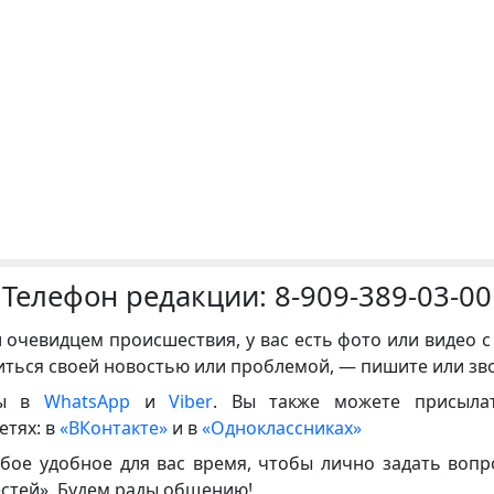
Телефон редакции:
8-909-389-03-00
и очевидцем происшествия, у вас есть фото или видео с
иться своей новостью или проблемой, — пишите или зв
ны в
WhatsApp
и
Viber
. Вы также можете присыла
етях: в
«ВКонтакте»
и в
«Одноклассниках»
бое удобное для вас время, чтобы лично задать воп
естей». Будем рады общению!