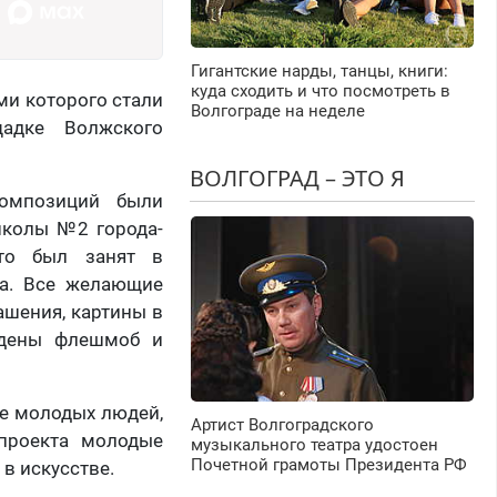
Гигантские нарды, танцы, книги:
куда сходить и что посмотреть в
ми которого стали
Волгограде на неделе
адке Волжского
ВОЛГОГРАД – ЭТО Я
композиций были
школы №2 города-
кто был занят в
ма. Все желающие
ашения, картины в
ведены флешмоб и
ие молодых людей,
Артист Волгоградского
проекта молодые
музыкального театра удостоен
Почетной грамоты Президента РФ
в искусстве.