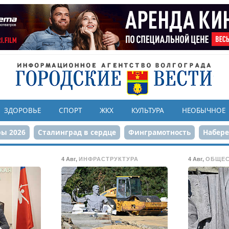
ЗДОРОВЬЕ
СПОРТ
ЖКХ
КУЛЬТУРА
НЕОБЫЧНОЕ
ы 2026
Сталинград в сердце
Финграмотность
Набер
а службе городу
80-летие Победы
Парк Героев-летчико
4 Авг
,
ИНФРАСТРУКТУРА
4 Авг
,
ОБЩЕ