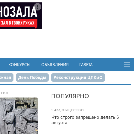
КОНКУРСЫ
ОБЪЯВЛЕНИЯ
ГАЗЕТА
ежная
День Победы
Реконструкция ЦПКиО
в
СТВО
ПОПУЛЯРНО
5 Авг
,
ОБЩЕСТВО
Что строго запрещено делать 6
августа