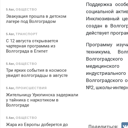
Поддержка особе
5 Авг
,
ОБЩЕСТВО
социальной акти
Эвакуация прошла в детском
Инклюзивный цен
лагере под Волгоградом
создан в Волгог
действует програ
5 Авг
,
ТРАНСПОРТ
С 12 августа открывается
Программу изуч
чартерная программа из
Волгограда в Египет
техникума, Вол
Волгоградского
5 Авг
,
ОБЩЕСТВО
медицинского к
Три ярких события в космосе
индустриального
увидят волгоградцы в августе
Волгоградского о
№2, школы-интерн
5 Авг
,
ПРОИСШЕСТВИЯ
Жительницу Урюпинска задержали
у тайника с наркотиком в
Волгограде
5 Авг
,
ОБЩЕСТВО
Жара из Европы доберется до
Поделиться: