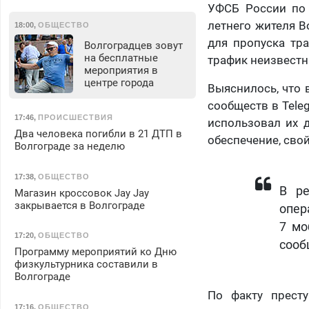
УФСБ России по 
летнего жителя В
18:00
,
ОБЩЕСТВО
для пропуска тр
Волгоградцев зовут
на бесплатные
трафик неизвестн
мероприятия в
центре города
Выяснилось, что 
сообществ в Tele
17:46
,
ПРОИСШЕСТВИЯ
использовал их 
Два человека погибли в 21 ДТП в
обеспечение, свой
Волгограде за неделю
17:38
,
ОБЩЕСТВО
В ре
Магазин кроссовок Jay Jay
закрывается в Волгограде
опер
7 мо
17:20
,
ОБЩЕСТВО
сооб
Программу мероприятий ко Дню
физкультурника составили в
Волгограде
По факту прест
17:16
,
ОБЩЕСТВО