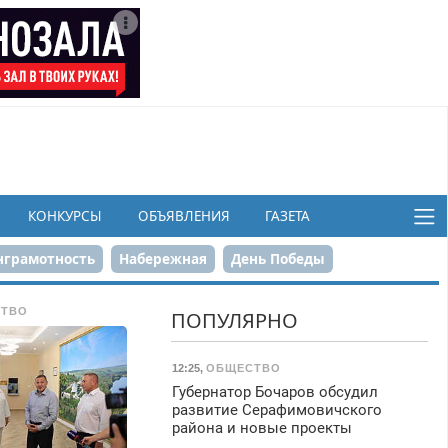
КОНКУРСЫ
ОБЪЯВЛЕНИЯ
ГАЗЕТА
грамотность
Набережная
День Победы
ков
ТВО
ПОПУЛЯРНО
12:25
,
ОБЩЕСТВО
Губернатор Бочаров обсудил
развитие Серафимовичского
района и новые проекты