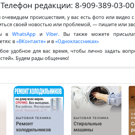
Телефон редакции:
8-909-389-03-00
и очевидцем происшествия, у вас есть фото или видео с
иться своей новостью или проблемой, — пишите или зв
ны в
WhatsApp
и
Viber
. Вы также можете присыла
етях: в
«ВКонтакте»
и в
«Одноклассниках»
бое удобное для вас время, чтобы лично задать воп
естей». Будем рады общению!
С
БЫТОВАЯ ТЕХНИКА
БЫТОВАЯ ТЕХНИКА
Р
Ремонт
Стиральные
С
холодильников
машины
р