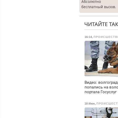
Абсолютно
бесплатный вызов.
Ремонт
холодильников все
марок на дому, с
ЧИТАЙТЕ ТА
гарантией. Все р-ны
Срочно. Без
16:14
,
ПРОИСШЕСТВ
выходных.
Пенсионерам –
скидки до 40%.
Мастер со стажем.
Видео: волгогра
попались на взл
портала Госуслуг
18 Июн
,
ПРОИСШЕСТ