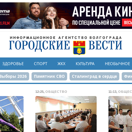
ЗДОРОВЬЕ
СПОРТ
ЖКХ
КУЛЬТУРА
НЕОБЫЧНОЕ
Выборы 2026
Памятник СВО
Сталинград в сердце
Фин
онструкция ЦПКиО
80-летие Победы
Парк Героев-летчи
12:25
,
ОБЩЕСТВО
11:13
,
ОБЩЕС