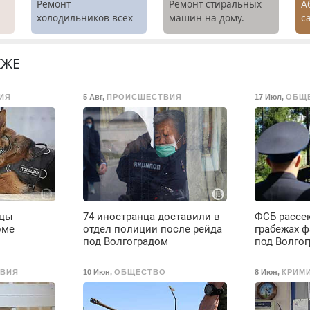
Ремонт
Ремонт стиральных
А
холодильников всех
машин на дому.
с
марок на дому.
Выезд и диагностика
р
х
бесплатно.
К
Предусмотрены
Н
КЖЕ
.
скидки.
ИЯ
5 Авг
,
ПРОИСШЕСТВИЯ
17 Июл
,
ОБЩ
дцы
74 иностранца доставили в
ФСБ рассе
оме
отдел полиции после рейда
грабежах ф
под Волгоградом
под Волго
ВИЯ
10 Июн
,
ОБЩЕСТВО
8 Июн
,
КРИМ