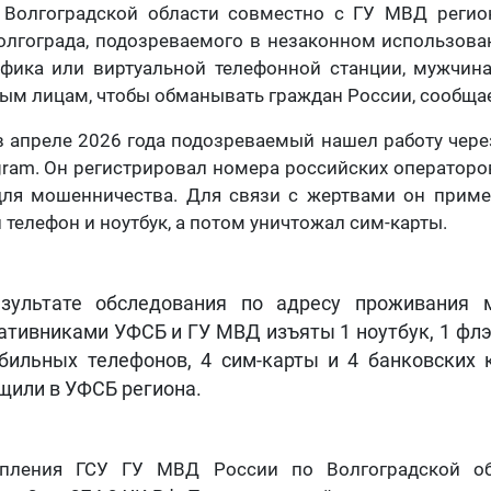
Волгоградской области совместно с ГУ МВД регио
олгограда, подозреваемого в незаконном использов
афика или виртуальной телефонной станции, мужчина
ым лицам, чтобы обманывать граждан России, сообща
в апреле 2026 года подозреваемый нашел работу чере
gram. Он регистрировал номера российских операторов
для мошенничества. Для связи с жертвами он прим
 телефон и ноутбук, а потом уничтожал сим-карты.
зультате обследования по адресу проживания 
ативниками УФСБ и ГУ МВД изъяты 1 ноутбук, 1 флэ
бильных телефонов, 4 сим-карты и 4 банковских 
щили в УФСБ региона.
упления ГСУ ГУ МВД России по Волгоградской об