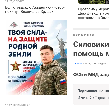
19:47
,
СПОРТ
Волгоградскую Академию «Ротор»
Программу мероп
покинул Владислав Хрущак
Дню физкультурн
составили в Волг
КРИМИНАЛ
Силовики
помощь 
15 Май
13:24
,
видео
ФСБ и МВД заде
Подпишись на н
И читай «Городск
19:17
,
КРИМИНАЛ