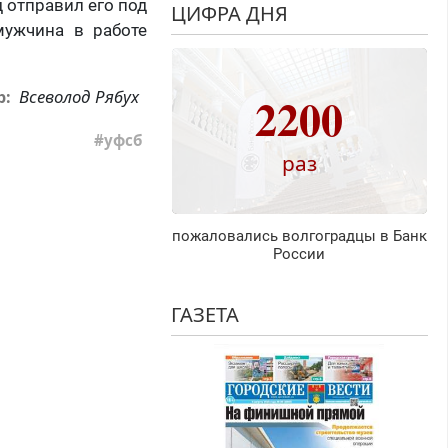
д отправил его под
ЦИФРА ДНЯ
мужчина в работе
Всеволод Рябух
р:
2200
уфсб
раз
пожаловались волгоградцы в Банк
России
ГАЗЕТА