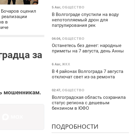
5 Авг
,
ОБЩЕСТВО
 Бочаров оценил
В Волгограде спустили на воду
ы реализации
непотопляемый дрон для
ов в
патрулирования рек
виче
04:04
,
ОБЩЕСТВО
Останетесь без денег: народные
приметы на 7 августа, день Анны
градца за
6 Авг
,
ЖКХ
В 4 районах Волгограда 7 августа
отключат свет из-за ремонта
02:47
,
ОБЩЕСТВО
щь мошенникам.
Волгоградская область сохранила
статус региона с дешевым
бензином в ЮФО
ПОДРОБНОСТИ