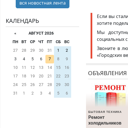
вся новостная лента
Если вы стал
КАЛЕНДАРЬ
хотите подел
Мы доступ
«
АВГУСТ 2026
социальных с
ПН
ВТ
СР
ЧТ
ПТ
СБ
ВС
Звоните в лю
27
28
29
30
31
1
2
«Городских в
3
4
5
6
7
8
9
10
11
12
13
14
15
16
ОБЪЯВЛЕНИЯ
17
18
19
20
21
22
23
24
25
26
27
28
29
30
31
1
2
3
4
5
6
БЫТОВАЯ ТЕХНИКА
Ремонт
холодильников