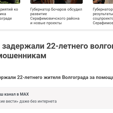
риятий ко
Губернатор Бочаров обсудил
Губернатор
ика
развитие
результат
ограде
Серафимовичского района
соцпроект
и новые проекты
Серафимо
 задержали 22-летнего волго
мошенникам
ржали 22-летнего жителя Волгограда за помо
аш канал в MAX
ие вести» даже без интернета