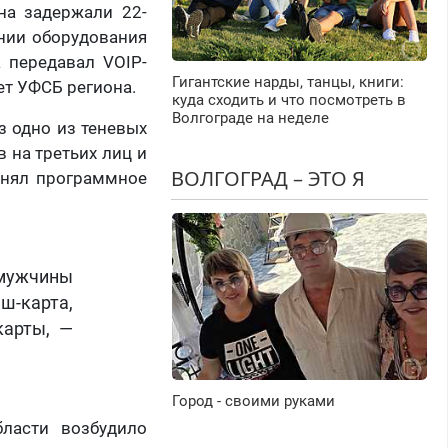
на задержали 22-
ании оборудования
 передавал VOIP-
Гигантские нарды, танцы, книги:
ет УФСБ региона.
куда сходить и что посмотреть в
Волгограде на неделе
з одно из теневых
 на третьих лиц и
ВОЛГОГРАД – ЭТО Я
енял программное
мужчины
ш-карта,
карты, —
Город - своими руками
ласти возбудило