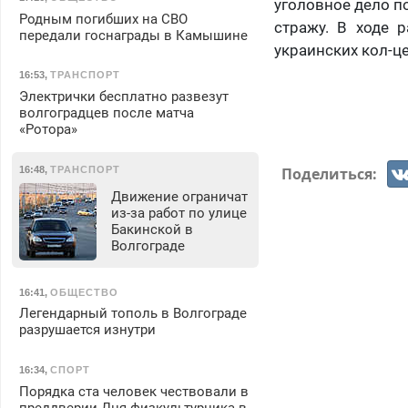
уголовное дело по
Родным погибших на СВО
стражу. В ходе 
передали госнаграды в Камышине
украинских кол-ц
16:53
,
ТРАНСПОРТ
Электрички бесплатно развезут
волгоградцев после матча
«Ротора»
Поделиться:
16:48
,
ТРАНСПОРТ
Движение ограничат
из-за работ по улице
Бакинской в
Волгограде
16:41
,
ОБЩЕСТВО
Легендарный тополь в Волгограде
разрушается изнутри
16:34
,
СПОРТ
Порядка ста человек чествовали в