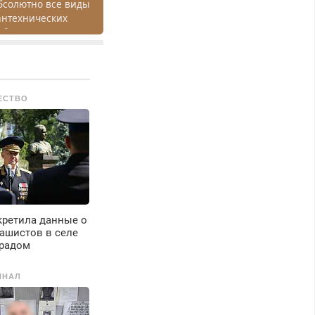
бсолютно все виды
антехнических
абот. Быстро.
ачественно.
едорого.
ЕСТВО
кретила данные о
ашистов в селе
градом
ИНАЛ