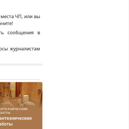
 места ЧП, или вы
оните!
ть сообщения в
росы журналистам
АНТЕХНИЧЕСКИЕ
АБОТЫ
антехнические
аботы