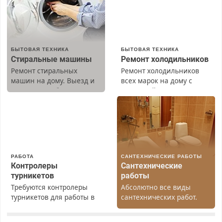
БЫТОВАЯ ТЕХНИКА
БЫТОВАЯ ТЕХНИКА
Стиральные машины
Ремонт холодильников
Ремонт стиральных
Ремонт холодильников
машин на дому. Выезд и
всех марок на дому с
диагностика бесплатно.
гарантией. Замена
Предусмотрены скидки.
резины. Качественно.
Недорого. Без выходных.
Все районы. Скидка.
Вызов бесплатный.
РАБОТА
САНТЕХНИЧЕСКИЕ РАБОТЫ
Контролеры
Сантехнические
турникетов
работы
Требуются контролеры
Абсолютно все виды
турникетов для работы в
сантехнических работ.
Москве и Подмосковье
Быстро. Качественно.
(мужчины, женщины).
Недорого.