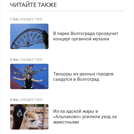
Прием по ТК РФ. График
ЧИТАЙТЕ ТАКЖЕ
работы любой.
Бесплатное проживание.
7 Авг
,
ОБЩЕСТВО
З/п – до 96000 рублей до
вычета налогов.
Ежемесячно
В парке Волгограда прозвучит
выплачивается денежная
концерт органной музыки
премия. Возможно
бесплатное обучение,
получение документов,
6 Авг
,
ОБЩЕСТВО
работа инспектором по
транспортной
Танцоры из разных городов
безопасности с з/п до
съедутся в Волгоград
125000 руб.
6 Авг
,
ОБЩЕСТВО
Из-за адской жары в
«Альпаково» усилили уход за
животными