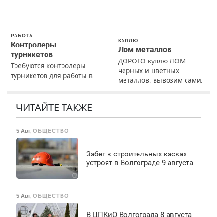
Вызов бесплатный.
Пенсионерам – скидки до
40%. Мастер со стажем.
РАБОТА
КУПЛЮ
Контролеры
Лом металлов
турникетов
ДОРОГО куплю ЛОМ
Требуются контролеры
черных и цветных
турникетов для работы в
металлов, вывозим сами.
Москве и Подмосковье
(мужчины, женщины).
Прием по ТК РФ. График
ЧИТАЙТЕ ТАКЖЕ
работы любой.
Бесплатное проживание.
5 Авг
,
ОБЩЕСТВО
З/п – до 96000 рублей до
вычета налогов.
Ежемесячно
Забег в строительных касках
выплачивается денежная
устроят в Волгограде 9 августа
премия. Возможно
бесплатное обучение,
получение документов,
5 Авг
,
ОБЩЕСТВО
работа инспектором по
транспортной
В ЦПКиО Волгограда 8 августа