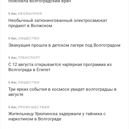
пояснила волгоградский врач
5 Авг
,
НЕОБЫЧНОЕ
Необычный затюнингованный электросамокат
продают в Волжском
5 Авг
,
ОБЩЕСТВО
Эвакуация прошла в детском лагере под Волгоградом
5 Авг
,
ТРАНСПОРТ
С 12 августа открывается чартерная программа из
Волгограда в Египет
5 Авг
,
ОБЩЕСТВО
Три ярких события в космосе увидят волгоградцы в
августе
5 Авг
,
ПРОИСШЕСТВИЯ
Жительницу Урюпинска задержали у тайника с
наркотиком в Волгограде