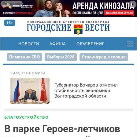
Реклама
16+
НОВОСТИ
АФИША
ОБЪЯВЛЕНИЯ
КОНКУРСЫ
Памятник СВО
Выборы 2026
Сталинград в сердце
Финграмотность
Набережная
День Победы
5 Авг
,
ЭКОНОМИКА
Реконструкция ЦПКиО
На службе городу
Губернатор Бочаров отметил
стабильность экономики
Волгоградской области
80-летие Победы
Парк Героев-летчиков
БЛАГОУСТРОЙСТВО
В парке Героев-летчиков