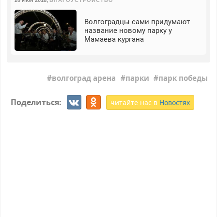
20 Июн 2018
,
БЛАГОУСТРОЙСТВО
Волгоградцы сами придумают
название новому парку у
Мамаева кургана
волгоград арена
парки
парк победы
Поделиться:
читайте нас в
Новостях