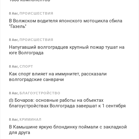
8 Авг
,
ПРОИСШЕСТВИЯ
В Волжском водителя японского мотоцикла сбила
"Газель"
8 Авг
,
ПРОИСШЕСТВИЯ
Напугавший волгоградцев крупный пожар тушат на
юге Волгограда
8 Авг
,
СПОРТ
Как спорт влияет на иммунитет, рассказали
волгоградские санврачи
8 Авг
,
БЛАГОУСТРОЙСТВО
Бочаров: основные работы на объектах
благоустройствах Волгограда завершат к 1 сентября
8 Авг
,
КРИМИНАЛ
В Камышине яркую блондинку поймали с закладкой
для друга