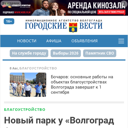
Реклама
16+
НОВОСТИ
АФИША
ОБЪЯВЛЕНИЯ
КОНКУРСЫ
На службе городу
Выборы 2026
Памятник СВО
Сталинград в сердце
Финграмотность
8 Авг
,
БЛАГОУСТРОЙСТВО
Бочаров: основные работы на
Набережная
День Победы
Реконструкция ЦПКиО
объектах благоустройствах
Волгограда завершат к 1
80-летие Победы
Парк Героев-летчиков
сентября
БЛАГОУСТРОЙСТВО
Новый парк у «Волгоград