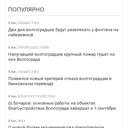
ПОПУЛЯРНО
8 Авг
,
ОБЩЕСТВО
Два дня волгоградцев будут развлекать у фонтана на
набережной
8 Авг
,
ПРОИСШЕСТВИЯ
Напугавший волгоградцев крупный пожар тушат на
юге Волгограда
8 Авг
,
ОБЩЕСТВО
Появился новый критерий отказа волгоградцам в
банковском переводе
8 Авг
,
БЛАГОУСТРОЙСТВО
Бочаров: основные работы на объектах
благоустройствах Волгограда завершат к 1 сентября
8 Авг
,
ЖКХ
О новой форме мошенничества предупредили