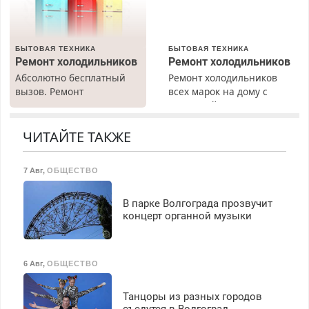
Бесплатное проживание.
З/п – до 96000 рублей до
вычета налогов.
БЫТОВАЯ ТЕХНИКА
БЫТОВАЯ ТЕХНИКА
Ежемесячно
Ремонт холодильников
Ремонт холодильников
выплачивается денежная
Абсолютно бесплатный
Ремонт холодильников
премия. Возможно
вызов. Ремонт
всех марок на дому с
бесплатное обучение,
холодильников всех
гарантией. Замена
получение документов,
марок на дому, с
резины. Качественно.
работа инспектором по
гарантией. Все р-ны.
Недорого. Без выходных.
ЧИТАЙТЕ ТАКЖЕ
транспортной
Срочно. Без выходных.
Все районы. Скидка.
безопасности с з/п до
Пенсионерам – скидки до
Вызов бесплатный.
125000 руб.
7 Авг
,
ОБЩЕСТВО
40%. Мастер со стажем.
В парке Волгограда прозвучит
концерт органной музыки
6 Авг
,
ОБЩЕСТВО
Танцоры из разных городов
съедутся в Волгоград