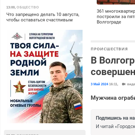
13:00
,
ОБЩЕСТВО
361 многокварти
Что запрещено делать 10 августа,
построили за пят
чтобы оставаться счастливым
Волгограде
ПРОИСШЕСТВИЯ
В Волгог
совершен
3 Май 2024
16:11
,
вид
Мужчина ограб
Подпишись на н
И читай «Городск