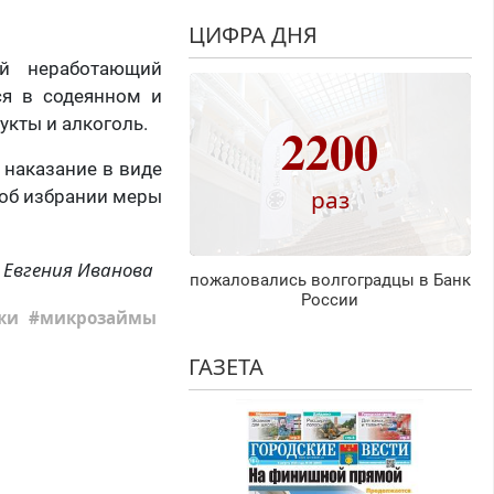
ЦИФРА ДНЯ
ий неработающий
ся в содеянном и
укты и алкоголь.
2200
 наказание в виде
раз
 об избрании меры
Евгения Иванова
пожаловались волгоградцы в Банк
России
жи
микрозаймы
ГАЗЕТА