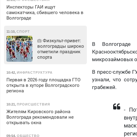
Инспекторы ГАИ ищут
самокатчика, сбившего человека в
Волгограде
11:10
,
СПОРТ
Физкульт‑привет:
В Волгограде с
волгоградцы широко
Краснооктябрьс
отметили праздник
спорта
микрозаймовых о
В пресс-службе Г
10:42
,
ИНФРАСТРУКТУРА
узнали, что сот
Первая в 2026 году площадка ГТО
открыта в хуторе Волгоградского
грабежей.
региона
10:21
,
ПРОИСШЕСТВИЯ
- По
Жителям Кировского района
Волгограда рекомендовали не
внут
открывать окна
маск
реги
09:54
,
ОБЩЕСТВО