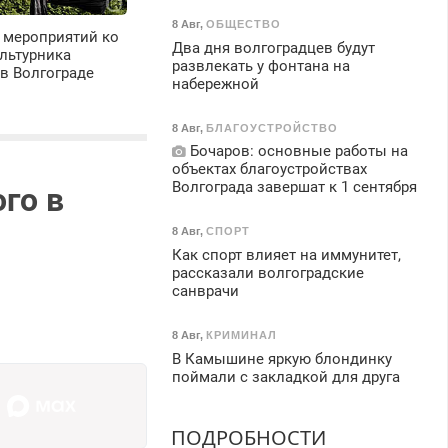
8 Авг
,
ОБЩЕСТВО
 мероприятий ко
Два дня волгоградцев будут
льтурника
развлекать у фонтана на
в Волгограде
набережной
8 Авг
,
БЛАГОУСТРОЙСТВО
Бочаров: основные работы на
объектах благоустройствах
Волгограда завершат к 1 сентября
го в
8 Авг
,
СПОРТ
Как спорт влияет на иммунитет,
рассказали волгоградские
санврачи
8 Авг
,
КРИМИНАЛ
В Камышине яркую блондинку
поймали с закладкой для друга
ПОДРОБНОСТИ