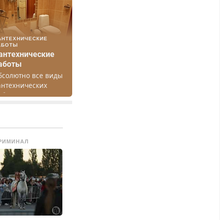
АНТЕХНИЧЕСКИЕ
АБОТЫ
антехнические
аботы
бсолютно все виды
антехнических
абот. Быстро.
ачественно.
едорого.
РИМИНАЛ