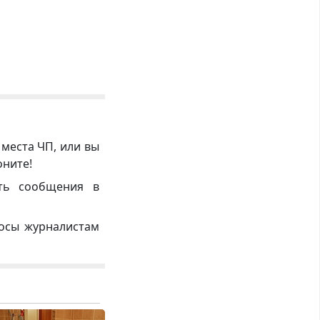
 места ЧП, или вы
оните!
ть сообщения в
росы журналистам