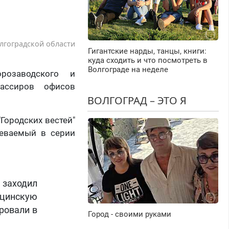
лгоградской области
Гигантские нарды, танцы, книги:
куда сходить и что посмотреть в
Волгограде на неделе
орозаводского и
кассиров офисов
ВОЛГОГРАД – ЭТО Я
Городских вестей"
реваемый в серии
 заходил
цинскую
ировали в
Город - своими руками