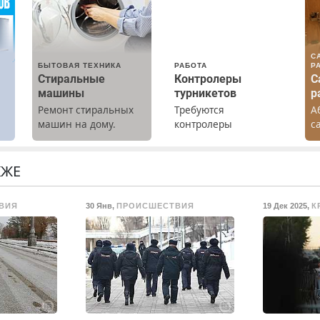
С
БЫТОВАЯ ТЕХНИКА
РАБОТА
Р
Стиральные
Контролеры
С
машины
турникетов
р
Ремонт стиральных
Требуются
А
х
машин на дому.
контролеры
с
Выезд и диагностика
турникетов для
р
бесплатно.
работы в Москве и
К
Предусмотрены
Подмосковье
Н
КЖЕ
скидки.
(мужчины,
женщины). Прием по
ВИЯ
30 Янв
,
ПРОИСШЕСТВИЯ
19 Дек 2025
,
К
ТК РФ. График работы
любой. Бесплатное
проживание. З/п – до
96000 рублей до
вычета налогов.
Ежемесячно
выплачивается
денежная премия.