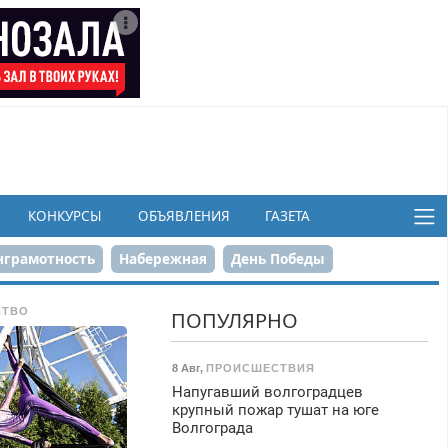
КОНКУРСЫ
ОБЪЯВЛЕНИЯ
ГАЗЕТА
грамотность
Набережная
День Победы
ков
СТВО
ПОПУЛЯРНО
8 Авг
,
ПРОИСШЕСТВИЯ
Напугавший волгоградцев
крупный пожар тушат на юге
Волгограда