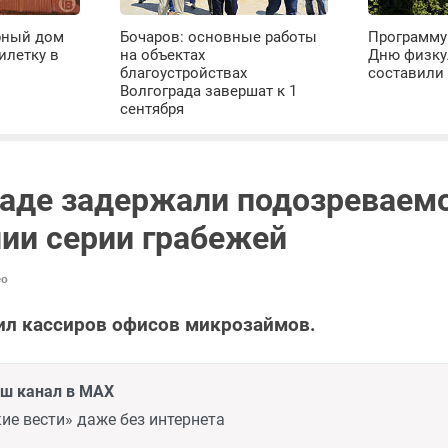
рный дом
Бочаров: основные работы
Программу
илетку в
на объектах
Дню физку
благоустройствах
составили 
Волгограда завершат к 1
сентября
раде задержали подозреваемо
ии серии грабежей
ео
ил кассиров офисов микрозаймов.
аш канал в MAX
ие вести» даже без интернета