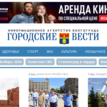
ЗДОРОВЬЕ
СПОРТ
ЖКХ
КУЛЬТУРА
НЕОБЫЧНОЕ
Выборы 2026
Памятник СВО
Сталинград в сердце
Фин
онструкция ЦПКиО
80-летие Победы
Парк Героев-летчи
8 Авг
,
БЛАГОУСТРОЙСТВО
7 Авг
,
ОБЩЕ