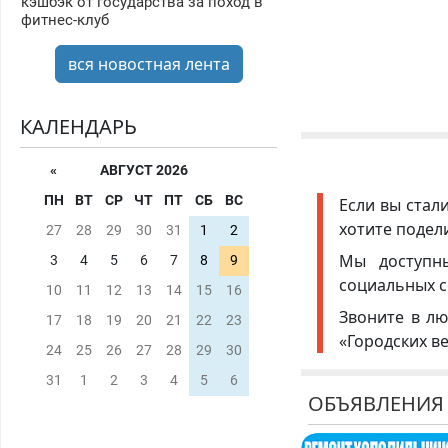
кэшбэк от государства за поход в
фитнес-клуб
вся новостная лента
КАЛЕНДАРЬ
«
АВГУСТ 2026
ПН
ВТ
СР
ЧТ
ПТ
СБ
ВС
Если вы стал
хотите подел
27
28
29
30
31
1
2
Мы доступ
3
4
5
6
7
8
9
социальных с
10
11
12
13
14
15
16
Звоните в лю
17
18
19
20
21
22
23
«Городских в
24
25
26
27
28
29
30
31
1
2
3
4
5
6
ОБЪЯВЛЕНИЯ