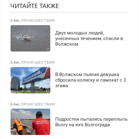
гарантией. Все р-ны.
ЧИТАЙТЕ ТАКЖЕ
Срочно. Без выходных.
Пенсионерам – скидки до
6 Авг
,
ПРОИСШЕСТВИЯ
40%. Мастер со стажем.
Двух молодых людей,
унесенных течением, спасли в
Волжском
6 Авг
,
ПРОИСШЕСТВИЯ
В Волжском пьяная девушка
сбросила коляску и самокат с 3
этажа
6 Авг
,
ПРОИСШЕСТВИЯ
Подростки пытались переплыть
Волгу на юге Волгограда