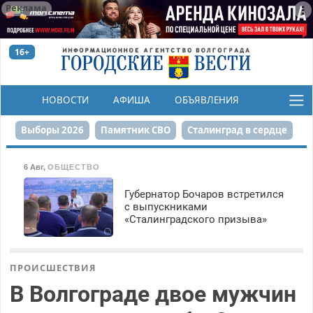
Реклама
16+
НОВОСТИ
АФИША
ОБЪЯВЛЕНИЯ
КОНКУРСЫ
Выборы 2026
Памятник СВО
Сталинград в сердце
Финграмотность
Набережная
День Победы
6 Авг
,
ОБЩЕСТВО
Реконструкция ЦПКиО
На службе городу
Губернатор Бочаров встретился
с выпускниками
«Сталинградского призыва»
80-летие Победы
Парк Героев-летчиков
ПРОИСШЕСТВИЯ
В Волгограде двое мужчин