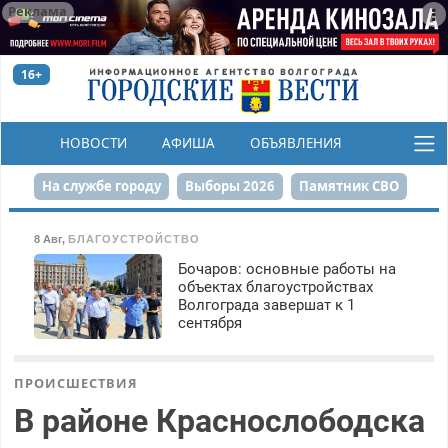
Реклама
16+
НОВОСТИ
АФИША
ОБЪЯВЛЕНИЯ
КОНКУРСЫ
На службе городу
Выборы 2026
Памятник СВО
Сталинград в сердце
Финграмотность
8 Авг
,
БЛАГОУСТРОЙСТВО
Бочаров: основные работы на
Набережная
День Победы
Реконструкция ЦПКиО
объектах благоустройствах
Волгограда завершат к 1
80-летие Победы
Парк Героев-летчиков
сентября
ПРОИСШЕСТВИЯ
В районе Краснослободска