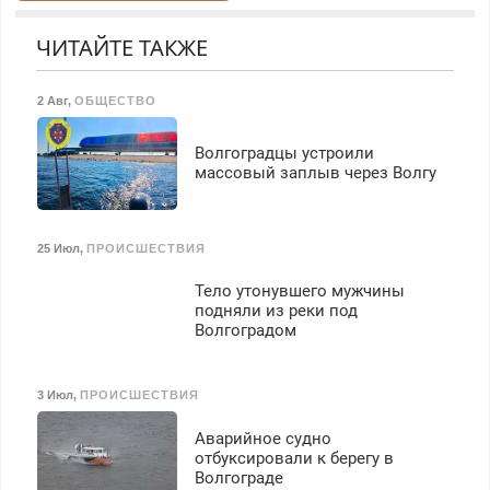
работа инспектором по
резины. Качественно.
Недорого.
транспортной
Недорого. Без выходных.
ЧИТАЙТЕ ТАКЖЕ
безопасности с з/п до
Все районы. Скидка.
125000 руб.
Вызов бесплатный.
2 Авг
,
ОБЩЕСТВО
Волгоградцы устроили
массовый заплыв через Волгу
25 Июл
,
ПРОИСШЕСТВИЯ
Тело утонувшего мужчины
подняли из реки под
Волгоградом
3 Июл
,
ПРОИСШЕСТВИЯ
Аварийное судно
отбуксировали к берегу в
Волгограде