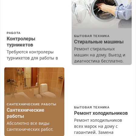
РАБОТА
БЫТОВАЯ ТЕХНИКА
Контролеры
Стиральные машины
турникетов
Ремонт стиральных
Требуются контролеры
машин на дому. Выезд и
турникетов для работы в
диагностика бесплатно.
Москве и Подмосковье
Предусмотрены скидки.
(мужчины, женщины).
Прием по ТК РФ. График
работы любой.
Бесплатное проживание.
З/п – до 96000 рублей до
вычета налогов.
САНТЕХНИЧЕСКИЕ РАБОТЫ
Ежемесячно
БЫТОВАЯ ТЕХНИКА
Сантехнические
выплачивается денежная
Ремонт холодильников
работы
премия. Возможно
Ремонт холодильников
Абсолютно все виды
бесплатное обучение,
всех марок на дому с
сантехнических работ.
получение документов,
гарантией. Замена
Быстро. Качественно.