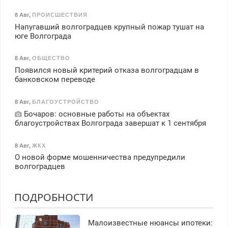
8 Авг
,
ПРОИСШЕСТВИЯ
Напугавший волгоградцев крупный пожар тушат на
юге Волгограда
8 Авг
,
ОБЩЕСТВО
Появился новый критерий отказа волгоградцам в
банковском переводе
8 Авг
,
БЛАГОУСТРОЙСТВО
Бочаров: основные работы на объектах
благоустройствах Волгограда завершат к 1 сентября
8 Авг
,
ЖКХ
О новой форме мошенничества предупредили
волгоградцев
ПОДРОБНОСТИ
Малоизвестные нюансы ипотеки: